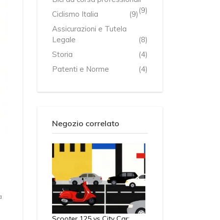
(9)
Ciclismo Italia
(9)
Assicurazioni e Tutela
Legale
(8)
Storia
(4)
Patenti e Norme
(4)
Negozio correlato
a
Scooter 125 vs City Car: