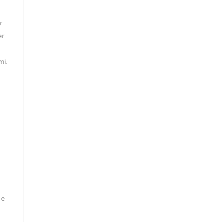
r
er
mi.
 e