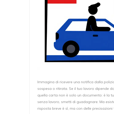
Immagina di ricevere una notifica dalla poliz
sospesa o ritirata. Se il tuo lavoro dipende d
quella carta non è solo un documento: è la tua
senza lavoro, smetti di guadagnare. Ma esiste
risposta breve è sì, ma con delle precisazion