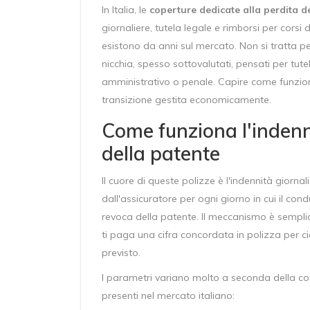
In Italia, le
coperture dedicate alla perdita d
giornaliere, tutela legale e rimborsi per corsi 
esistono da anni sul mercato. Non si tratta p
nicchia, spesso sottovalutati, pensati per tut
amministrativo o penale. Capire come funzion
transizione gestita economicamente.
Come funziona l'indenn
della patente
Il cuore di queste polizze è l'
indennità giornal
dall'assicuratore per ogni giorno in cui il co
revoca della patente
. Il meccanismo è semplic
ti paga una cifra concordata in polizza per c
previsto.
I parametri variano molto a seconda della co
presenti nel mercato italiano: