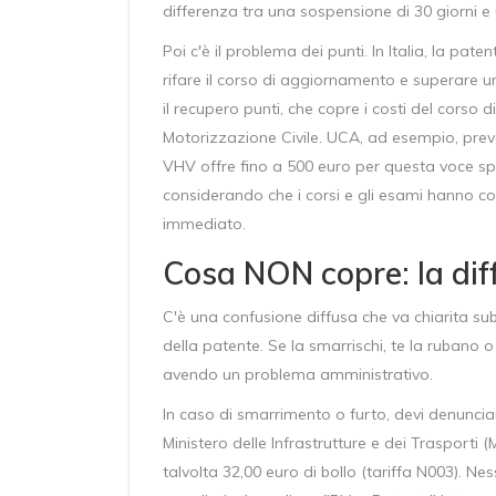
differenza tra una sospensione di 30 giorni 
Poi c'è il problema dei punti. In Italia, la pate
rifare il corso di aggiornamento e superare u
il recupero punti
, che
copre i costi del corso 
Motorizzazione Civile
. UCA, ad esempio, prev
VHV offre fino a 500 euro per questa voce spec
considerando che i corsi e gli esami hanno cost
immediato.
Cosa NON copre: la diff
C'è una confusione diffusa che va chiarita su
della patente. Se la smarrischi, te la rubano 
avendo un problema amministrativo.
In caso di smarrimento o furto, devi denunciare
Ministero delle Infrastrutture e dei Trasporti (MI
talvolta 32,00 euro di bollo (tariffa N003). N