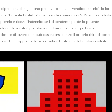
 dipendenti che guidano per lavoro (autisti, venditori, tecnici), la loro
come "Patente Protetta" o le formule aziendali di VHV sono studiate
 premio e riceve l'indennità se il dipendente perde la patente.
udono i lavoratori part-time o richiedono che la guida sia
il datore di lavoro non può assicurarsi contro il proprio ritiro di paten
attarsi di un rapporto di lavoro subordinato o collaborativo distinto.