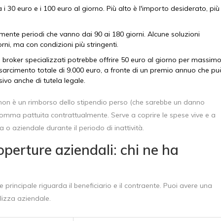
 i 30 euro e i 100 euro al giorno. Più alto è l'importo desiderato, più
mente periodi che vanno dai 90 ai 180 giorni. Alcune soluzioni
ni, ma con condizioni più stringenti.
 broker specializzati potrebbe offrire 50 euro al giorno per massim
risarcimento totale di 9.000 euro, a fronte di un premio annuo che pu
ivo anche di tutela legale.
non è un rimborso dello stipendio perso (che sarebbe un danno
ma pattuita contrattualmente. Serve a coprire le spese vive e a
o aziendale durante il periodo di inattività.
operture aziendali: chi ne ha
e principale riguarda il beneficiario e il contraente. Puoi avere una
lizza aziendale.