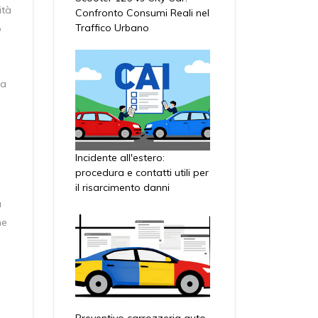
ità
Confronto Consumi Reali nel
Traffico Urbano
o
na
Incidente all'estero:
procedura e contatti utili per
il risarcimento danni
a
ne
Preventivo carrozzeria auto