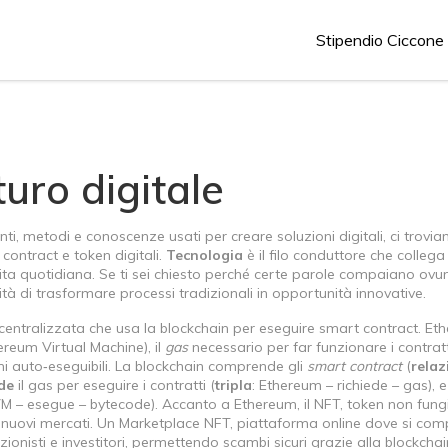
Stipendio Ciccone
turo digitale
nti, metodi e conoscenze usati per creare soluzioni digitali
, ci trovi
contract e token digitali.
Tecnologia
è il filo conduttore che collega 
la vita quotidiana. Se ti sei chiesto perché certe parole compaiano ov
ità di trasformare processi tradizionali in opportunità innovative.
entralizzata che usa la blockchain per eseguire smart contract
. Et
reum Virtual Machine), il
gas
necessario per far funzionare i contratti
i auto‑eseguibili. La blockchain comprende gli
smart contract
(
relaz
ede
il gas per eseguire i contratti (
tripla
: Ethereum – richiede – gas), e 
VM – esegue – bytecode). Accanto a Ethereum, il
NFT
,
token non fungi
nuovi mercati. Un
Marketplace NFT
,
piattaforma online dove si co
zionisti e investitori, permettendo scambi sicuri grazie alla blockchain