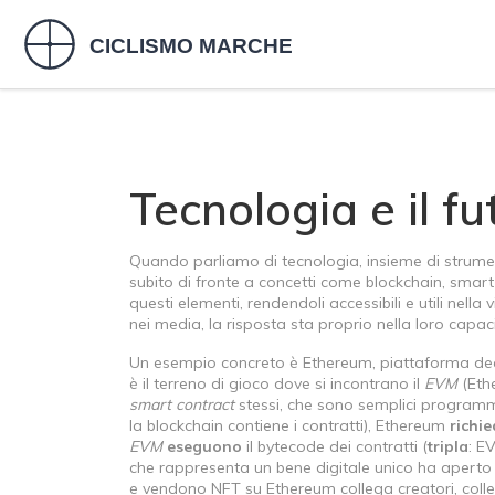
Tecnologia e il fu
Quando parliamo di
tecnologia
,
insieme di strume
subito di fronte a concetti come blockchain, smart 
questi elementi, rendendoli accessibili e utili nel
nei media, la risposta sta proprio nella loro capac
Un esempio concreto è
Ethereum
,
piattaforma dec
è il terreno di gioco dove si incontrano il
EVM
(Ethe
smart contract
stessi, che sono semplici programm
la blockchain contiene i contratti), Ethereum
richi
EVM
eseguono
il bytecode dei contratti (
tripla
: E
che rappresenta un bene digitale unico
ha aperto 
e vendono NFT su Ethereum
collega creatori, colle