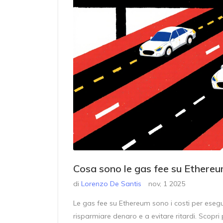
Cosa sono le gas fee su Ethereum
di
Lorenzo De Santis
nov, 1 2025
Le gas fee su Ethereum sono i costi per esegu
risparmiare denaro e a evitare ritardi. Scopr