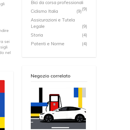
Bici da corsa professionali
gli
(9)
Ciclismo Italia
(9)
Assicurazioni e Tutela
Legale
(9)
ndire
Storia
(4)
a sei
Patenti e Norme
(4)
sigli
do nel
Negozio correlato