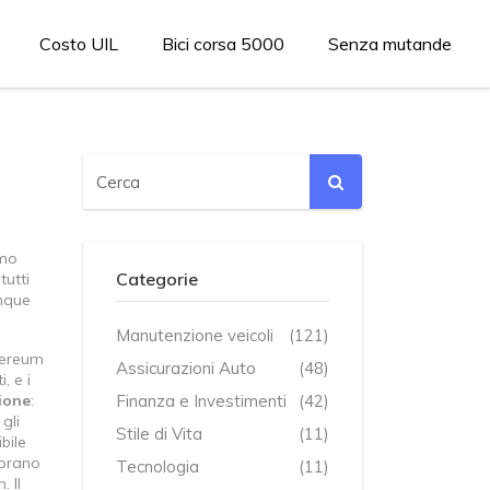
Costo UIL
Bici corsa 5000
Senza mutande
amo
Categorie
tutti
unque
Manutenzione veicoli
(121)
hereum
Assicurazioni Auto
(48)
, e i
ione
:
Finanza e Investimenti
(42)
gli
Stile di Vita
(11)
bile
mprano
Tecnologia
(11)
. Il