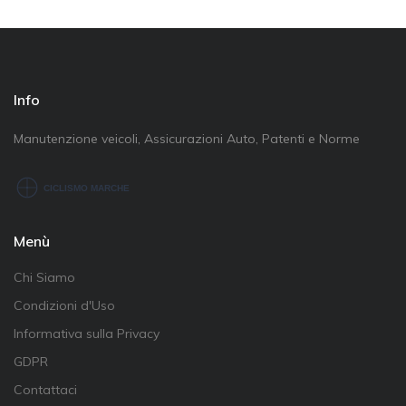
Info
Manutenzione veicoli, Assicurazioni Auto, Patenti e Norme
Menù
Chi Siamo
Condizioni d'Uso
Informativa sulla Privacy
GDPR
Contattaci