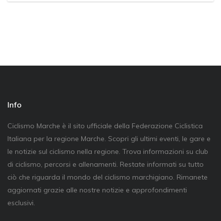
Info
Ciclismo Marche è il sito ufficiale della Federazione Ciclistica
Italiana per la regione Marche. Scopri gli ultimi eventi, le gare e
le notizie sul ciclismo nella regione. Trova informazioni su club
di ciclismo, percorsi e allenamenti. Restate informati su tutto
ciò che riguarda il mondo del ciclismo marchigiano. Rimanete
aggiornati grazie alle nostre notizie e approfondimenti
esclusivi.