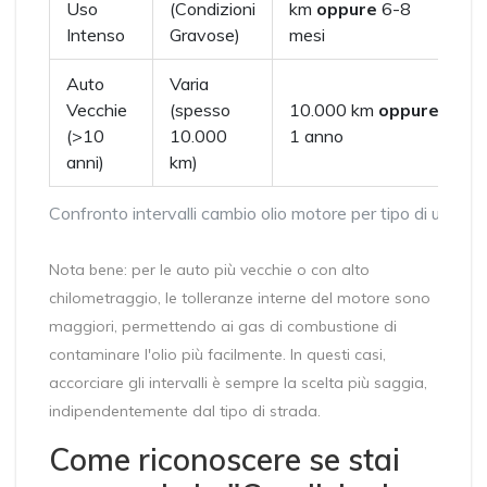
Uso
(Condizioni
km
oppure
6-8
(
Intenso
Gravose)
mesi
Auto
Varia
Vecchie
(spesso
10.000 km
oppure
1
(>10
10.000
1 anno
anni)
km)
Confronto intervalli cambio olio motore per tipo di utilizzo
Nota bene: per le auto più vecchie o con alto
chilometraggio, le tolleranze interne del motore sono
maggiori, permettendo ai gas di combustione di
contaminare l'olio più facilmente. In questi casi,
accorciare gli intervalli è sempre la scelta più saggia,
indipendentemente dal tipo di strada.
Come riconoscere se stai