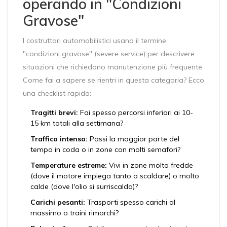
operando in "Condizioni
Gravose"
I costruttori automobilistici usano il termine
"condizioni gravose" (severe service) per descrivere
situazioni che richiedono manutenzione più frequente.
Come fai a sapere se rientri in questa categoria? Ecco
una checklist rapida:
Tragitti brevi:
Fai spesso percorsi inferiori ai 10-
15 km totali alla settimana?
Traffico intenso:
Passi la maggior parte del
tempo in coda o in zone con molti semafori?
Temperature estreme:
Vivi in zone molto fredde
(dove il motore impiega tanto a scaldare) o molto
calde (dove l'olio si surriscalda)?
Carichi pesanti:
Trasporti spesso carichi al
massimo o traini rimorchi?