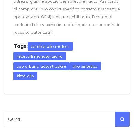
attrezzi giusti e spazio per sollevare l'auto. Assicurati
di comprare l'olio con la specifica corretta (viscosità e
approvazioni OEM) indicata nel libretto. Ricorda di
conferire l'olio vecchio in modo legale presso centri di
raccolta autorizzati.
Tags:
cambio olio motore
intervalli manutenzione
uso urbano autostradale
olio sintetico
filtro olio