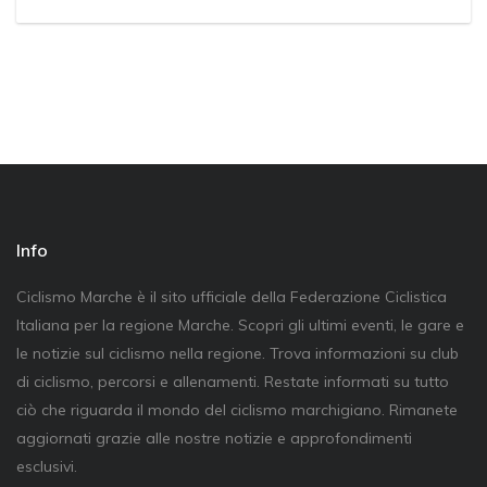
Info
Ciclismo Marche è il sito ufficiale della Federazione Ciclistica
Italiana per la regione Marche. Scopri gli ultimi eventi, le gare e
le notizie sul ciclismo nella regione. Trova informazioni su club
di ciclismo, percorsi e allenamenti. Restate informati su tutto
ciò che riguarda il mondo del ciclismo marchigiano. Rimanete
aggiornati grazie alle nostre notizie e approfondimenti
esclusivi.