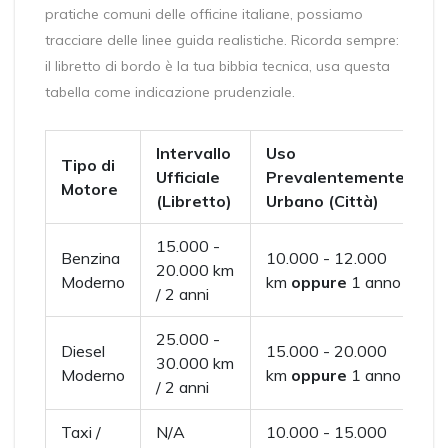
pratiche comuni delle officine italiane, possiamo
tracciare delle linee guida realistiche. Ricorda sempre:
il libretto di bordo è la tua bibbia tecnica, usa questa
tabella come indicazione prudenziale.
Intervallo
Uso
U
Tipo di
Ufficiale
Prevalentemente
P
Motore
(Libretto)
Urbano (Città)
A
15.000 -
Benzina
10.000 - 12.000
1
20.000 km
Moderno
km
oppure
1 anno
/ 2 anni
25.000 -
Diesel
15.000 - 20.000
2
30.000 km
Moderno
km
oppure
1 anno
/ 2 anni
Taxi /
N/A
10.000 - 15.000
N