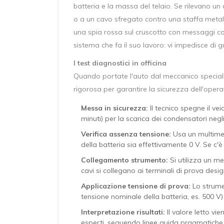
batteria e la massa del telaio. Se rilevano un
o a un cavo sfregato contro una staffa metal
una spia rossa sul cruscotto con messaggi c
sistema che fa il suo lavoro: vi impedisce di g
I test diagnostici in officina
Quando portate l'auto dal meccanico speciali
rigorosa per garantire la sicurezza dell'opera
Messa in sicurezza:
Il tecnico spegne il ve
minuti) per la scarica dei condensatori negli
Verifica assenza tensione:
Usa un multimetr
della batteria sia effettivamente 0 V. Se c'è
Collegamento strumento:
Si utilizza un me
cavi si collegano ai terminali di prova desig
Applicazione tensione di prova:
Lo strume
tensione nominale della batteria, es. 500 V)
Interpretazione risultati:
Il valore letto vi
esperti, seguendo linee guida pragmatiche 