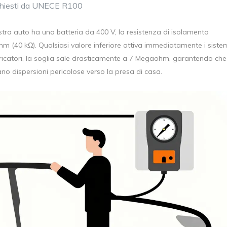
richiesti da UNECE R100
stra auto ha una batteria da 400 V, la resistenza di isolamento
hm (40 kΩ). Qualsiasi valore inferiore attiva immediatamente i siste
aricatori, la soglia sale drasticamente a 7 Megaohm, garantendo che
no dispersioni pericolose verso la presa di casa.