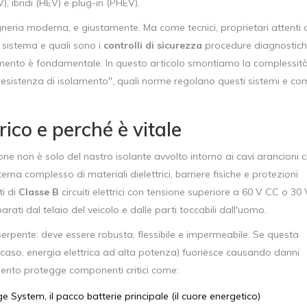
V), ibridi (HEV) e plug-in (PHEV).
egneria moderna, e giustamente. Ma come tecnici, proprietari attenti 
 sistema e quali sono i
controlli di sicurezza
procedure diagnostic
amento
è fondamentale. In questo articolo smontiamo la complessit
resistenza di isolamento", quali norme regolano questi sistemi e co
rico e perché è vitale
ione non è solo del nastro isolante avvolto intorno ai cavi arancioni 
ema complesso di materiali dielettrici, barriere fisiche e protezioni
ti di
Classe B
circuiti elettrici con tensione superiore a 60 V CC o 30 
ti dal telaio del veicolo e dalle parti toccabili dall'uomo.
erpente: deve essere robusta, flessibile e impermeabile. Se questa
o caso, energia elettrica ad alta potenza) fuoriesce causando danni
amento protegge componenti critici come:
 System, il pacco batterie principale
(il cuore energetico)