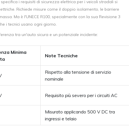
ecifica i requisiti di sicurezza elettrica per i veicoli stradali
si
ettriche. Richiede misure come il doppio isolamento, le barriere
i a massa. Ma è l'UNECE R100, specialmente con la sua Revisione 3
che i tecnici usano ogni giorno.
erenza tra un'auto sicura e un potenziale incidente:
enza Minima
Note Tecniche
sta
Rispetto alla tensione di servizio
V
nominale
V
Requisito più severo per i circuiti AC
Misurato applicando 500 V DC tra
ingressi e telaio