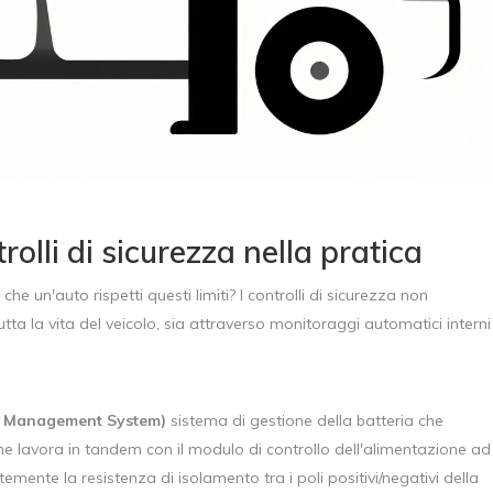
olli di sicurezza nella pratica
e un'auto rispetti questi limiti? I controlli di sicurezza non
ta la vita del veicolo, sia attraverso monitoraggi automatici interni
y Management System)
sistema di gestione della batteria che
che lavora in tandem con il modulo di controllo dell'alimentazione ad
mente la resistenza di isolamento tra i poli positivi/negativi della