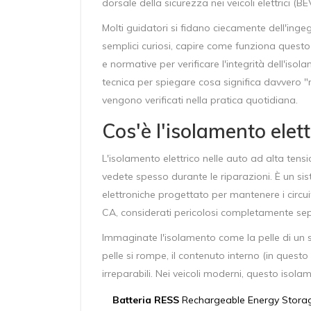
dorsale della sicurezza nei veicoli elettrici (BE
Molti guidatori si fidano ciecamente dell'ing
semplici curiosi, capire come funziona questo
e normative per verificare l'integrità dell'isol
tecnica per spiegare cosa significa davvero "
vengono verificati nella pratica quotidiana.
Cos'è l'isolamento elett
L'isolamento elettrico nelle auto ad alta tens
vedete spesso durante le riparazioni. È un sist
elettroniche progettato per mantenere i circui
CA, considerati pericolosi
completamente separa
Immaginate l'isolamento come la pelle di un s
pelle si rompe, il contenuto interno (in quest
irreparabili. Nei veicoli moderni, questo isol
Batteria RESS
Rechargeable Energy Storage