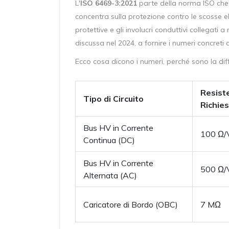
L'
ISO 6469-3:2021
parte della norma ISO che sp
concentra sulla protezione contro le scosse el
protettive e gli involucri conduttivi collegat
discussa nel 2024, a fornire i numeri concreti 
Ecco cosa dicono i numeri, perché sono la diff
Resist
Tipo di Circuito
Richie
Bus HV in Corrente
100 Ω/
Continua (DC)
Bus HV in Corrente
500 Ω/
Alternata (AC)
Caricatore di Bordo (OBC)
7 MΩ