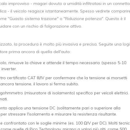
 calo improvviso - magari dovuto a umidità infiltratasi in un connett
lica - il veicolo reagisce istantaneamente. Spesso vedrete comparir
ome "Guasto sistema trazione" o "Riduzione potenza". Questo è il
uidare con un rischio di folgorazione attivo.
zzato, la procedura è molto più invasiva e precisa. Seguite una log
tore prima ancora di quella dell'auto:
icolo, rimuove la chiave e attende il tempo necessario (spesso 5-10
 inverter.
o certificato CAT III/IV per confermare che la tensione ai morsetti
 ancora tensione, il lavoro si ferma subito.
gohmmetro (misuratore di isolamento) specifico per veicoli elettrici. 
nati.
nto applica una tensione DC (solitamente pari o superiore alla
 per stressare l'isolamento e misurare la resistenza risultante.
ene confrontato con le soglie minime (es. 100 Ω/V per DC). Molti tecnic
come quelle di Pico Technology, mirano a valori più alti, come 500