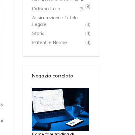
(9)
Ciclismo Italia
(9)
Assicurazioni e Tutela
Legale
(8)
Storia
(4)
Patenti e Norme
(4)
Negozio correlato
uò
ai
Come fare trading di