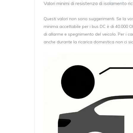
Valori minimi di resistenza di isolamento 
Questi valori non sono suggerimenti. Se la vo
minima accettabile per i bus DC è di 40.000 O
di allarme e spegnimento del veicolo. Per i c
anche durante la ricarica domestica non ci sia