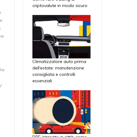
criptovalute in modo sicuro
o
he
à
me
Climatizzatore auto prima
dell’estate: manutenzione
che
consigliata e controlli
essenziali
V
DPF intasato in città: come