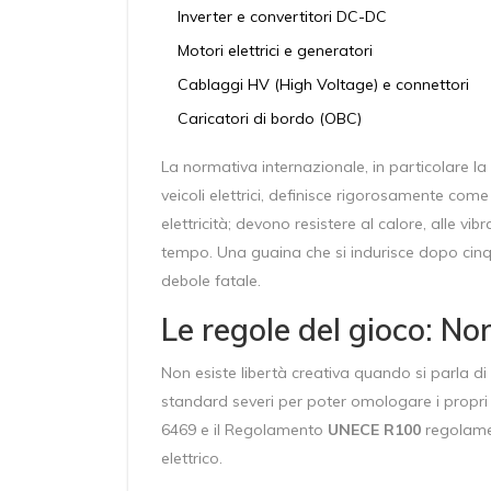
Inverter e convertitori DC-DC
Motori elettrici e generatori
Cablaggi HV (High Voltage) e connettori
Caricatori di bordo (OBC)
La normativa internazionale, in particolare la
veicoli elettrici
, definisce rigorosamente come
elettricità; devono resistere al calore, alle vi
tempo. Una guaina che si indurisce dopo cinq
debole fatale.
Le regole del gioco: N
Non esiste libertà creativa quando si parla di 
standard severi per poter omologare i propri v
6469 e il Regolamento
UNECE R100
regolamen
elettrico
.