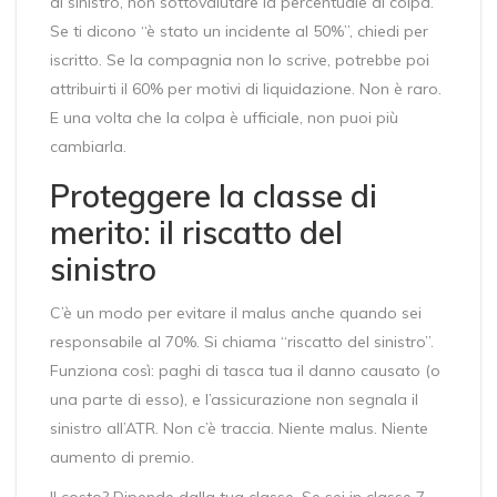
di sinistro, non sottovalutare la percentuale di colpa.
Se ti dicono “è stato un incidente al 50%”, chiedi per
iscritto. Se la compagnia non lo scrive, potrebbe poi
attribuirti il 60% per motivi di liquidazione. Non è raro.
E una volta che la colpa è ufficiale, non puoi più
cambiarla.
Proteggere la classe di
merito: il riscatto del
sinistro
C’è un modo per evitare il malus anche quando sei
responsabile al 70%. Si chiama “riscatto del sinistro”.
Funziona così: paghi di tasca tua il danno causato (o
una parte di esso), e l’assicurazione non segnala il
sinistro all’ATR. Non c’è traccia. Niente malus. Niente
aumento di premio.
Il costo? Dipende dalla tua classe. Se sei in classe 7,