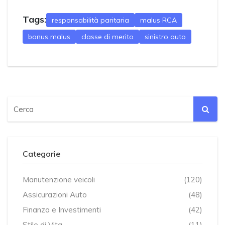
Tags:
responsabilità paritaria
malus RCA
bonus malus
classe di merito
sinistro auto
Categorie
Manutenzione veicoli
(120)
Assicurazioni Auto
(48)
Finanza e Investimenti
(42)
Stile di Vita
(11)