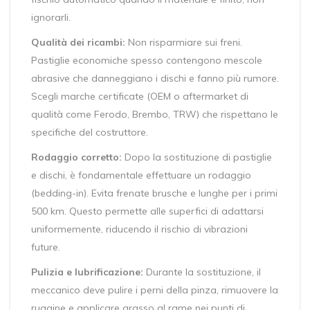
ignorarli.
Qualità dei ricambi:
Non risparmiare sui freni.
Pastiglie economiche spesso contengono mescole
abrasive che danneggiano i dischi e fanno più rumore.
Scegli marche certificate (OEM o aftermarket di
qualità come Ferodo, Brembo, TRW) che rispettano le
specifiche del costruttore.
Rodaggio corretto:
Dopo la sostituzione di pastiglie
e dischi, è fondamentale effettuare un rodaggio
(bedding-in). Evita frenate brusche e lunghe per i primi
500 km. Questo permette alle superfici di adattarsi
uniformemente, riducendo il rischio di vibrazioni
future.
Pulizia e lubrificazione:
Durante la sostituzione, il
meccanico deve pulire i perni della pinza, rimuovere la
ruggine e applicare grasso al rame nei punti di