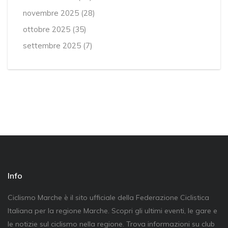
novembre 2025
(28)
ottobre 2025
(35)
settembre 2025
(7)
Info
Ciclismo Marche è il sito ufficiale della Federazione Ciclistica
Italiana per la regione Marche. Scopri gli ultimi eventi, le gare e
le notizie sul ciclismo nella regione. Trova informazioni su club