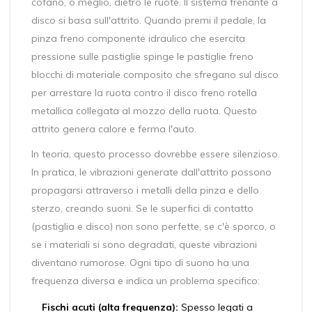
cofano, o meglio, dietro le ruote. Il sistema frenante a
disco si basa sull'attrito. Quando premi il pedale, la
pinza freno
componente idraulico che esercita
pressione sulle pastiglie
spinge le
pastiglie freno
blocchi di materiale composito che sfregano sul disco
per arrestare la ruota
contro il
disco freno
rotella
metallica collegata al mozzo della ruota
. Questo
attrito genera calore e ferma l'auto.
In teoria, questo processo dovrebbe essere silenzioso.
In pratica, le vibrazioni generate dall'attrito possono
propagarsi attraverso i metalli della pinza e dello
sterzo, creando suoni. Se le superfici di contatto
(pastiglia e disco) non sono perfette, se c'è sporco, o
se i materiali si sono degradati, queste vibrazioni
diventano rumorose. Ogni tipo di suono ha una
frequenza diversa e indica un problema specifico:
Fischi acuti (alta frequenza):
Spesso legati a