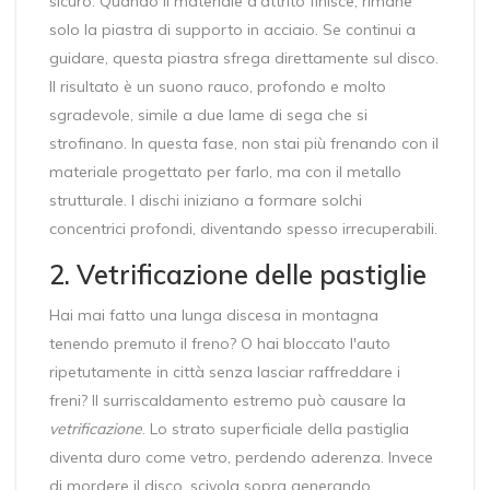
sicuro. Quando il materiale d'attrito finisce, rimane
solo la piastra di supporto in acciaio. Se continui a
guidare, questa piastra sfrega direttamente sul disco.
Il risultato è un suono rauco, profondo e molto
sgradevole, simile a due lame di sega che si
strofinano. In questa fase, non stai più frenando con il
materiale progettato per farlo, ma con il metallo
strutturale. I dischi iniziano a formare solchi
concentrici profondi, diventando spesso irrecuperabili.
2. Vetrificazione delle pastiglie
Hai mai fatto una lunga discesa in montagna
tenendo premuto il freno? O hai bloccato l'auto
ripetutamente in città senza lasciar raffreddare i
freni? Il surriscaldamento estremo può causare la
vetrificazione
. Lo strato superficiale della pastiglia
diventa duro come vetro, perdendo aderenza. Invece
di mordere il disco, scivola sopra generando