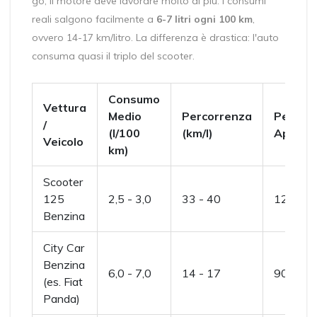
go, il motore deve lavorare molto di più. I consumi
reali salgono facilmente a
6-7 litri ogni 100 km
,
ovvero 14-17 km/litro. La differenza è drastica: l'auto
consuma quasi il triplo del scooter.
Consumo
Vettura
Medio
Percorrenza
Peso
/
(l/100
(km/l)
Appros
Veicolo
km)
Scooter
125
2,5 - 3,0
33 - 40
120 - 1
Benzina
City Car
Benzina
6,0 - 7,0
14 - 17
900 - 1
(es. Fiat
Panda)