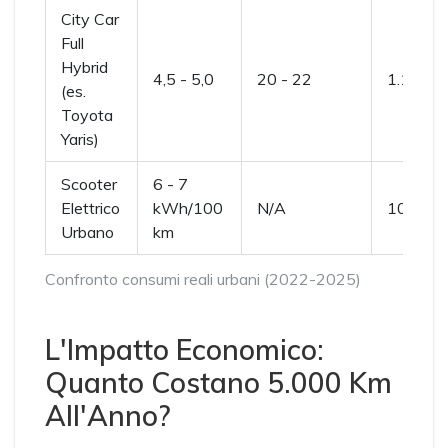
City Car
Full
Hybrid
4,5 - 5,0
20 - 22
1.100 - 
(es.
Toyota
Yaris)
Scooter
6 - 7
Elettrico
kWh/100
N/A
100 - 1
Urbano
km
Confronto consumi reali urbani (2022-2025)
L'Impatto Economico:
Quanto Costano 5.000 Km
All'Anno?