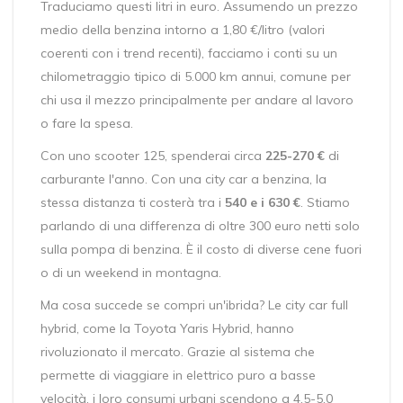
Traduciamo questi litri in euro. Assumendo un prezzo
medio della benzina intorno a 1,80 €/litro (valori
coerenti con i trend recenti), facciamo i conti su un
chilometraggio tipico di 5.000 km annui, comune per
chi usa il mezzo principalmente per andare al lavoro
o fare la spesa.
Con uno scooter 125, spenderai circa
225-270 €
di
carburante l'anno. Con una city car a benzina, la
stessa distanza ti costerà tra i
540 e i 630 €
. Stiamo
parlando di una differenza di oltre 300 euro netti solo
sulla pompa di benzina. È il costo di diverse cene fuori
o di un weekend in montagna.
Ma cosa succede se compri un'ibrida? Le city car full
hybrid, come la Toyota Yaris Hybrid, hanno
rivoluzionato il mercato. Grazie al sistema che
permette di viaggiare in elettrico puro a basse
velocità, i loro consumi urbani scendono a 4,5-5,0