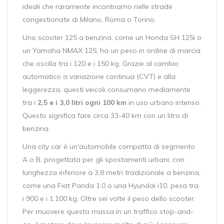
ideali che raramente incontriamo nelle strade
congestionate di Milano, Roma o Torino.
Uno
scooter 125 a benzina
, come un Honda SH 125i o
un Yamaha NMAX 125, ha un peso in ordine di marcia
che oscilla tra i 120 e i 150 kg. Grazie al cambio
automatico a variazione continua (CVT) e alla
leggerezza, questi veicoli consumano mediamente
tra i
2,5 e i 3,0 litri ogni 100 km
in uso urbano intenso.
Questo significa fare circa 33-40 km con un litro di
benzina.
Una
city car
è
un'automobile compatta di segmento
A o B, progettata per gli spostamenti urbani, con
lunghezza inferiore a 3,8 metri
tradizionale a benzina,
come una Fiat Panda 1.0 o una Hyundai i10, pesa tra
i 900 e i 1.100 kg. Oltre sei volte il peso dello scooter.
Per muovere questa massa in un traffico stop-and-