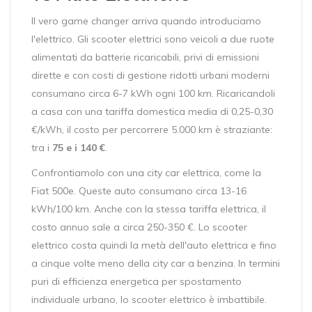
Il vero game changer arriva quando introduciamo
l'elettrico. Gli
scooter elettrici
sono
veicoli a due ruote
alimentati da batterie ricaricabili, privi di emissioni
dirette e con costi di gestione ridotti
urbani moderni
consumano circa 6-7 kWh ogni 100 km. Ricaricandoli
a casa con una tariffa domestica media di 0,25-0,30
€/kWh, il costo per percorrere 5.000 km è straziante:
tra i
75 e i 140 €
.
Confrontiamolo con una city car elettrica, come la
Fiat 500e. Queste auto consumano circa 13-16
kWh/100 km. Anche con la stessa tariffa elettrica, il
costo annuo sale a circa 250-350 €. Lo scooter
elettrico costa quindi la metà dell'auto elettrica e fino
a cinque volte meno della city car a benzina. In termini
puri di efficienza energetica per spostamento
individuale urbano, lo scooter elettrico è imbattibile.