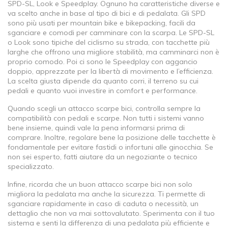
SPD-SL, Look e Speedplay. Ognuno ha caratteristiche diverse e
va scelto anche in base al tipo di bici e di pedalata. Gli SPD
sono più usati per mountain bike e bikepacking, facili da
sganciare e comodi per camminare con la scarpa. Le SPD-SL
o Look sono tipiche del ciclismo su strada, con tacchette più
larghe che offrono una migliore stabilità, ma camminarci non è
proprio comodo. Poi ci sono le Speedplay con aggancio
doppio, apprezzate per la libertà di movimento e l’efficienza.
La scelta giusta dipende da quanto corri, il terreno su cui
pedali e quanto vuoi investire in comfort e performance.
Quando scegli un attacco scarpe bici, controlla sempre la
compatibilità con pedali e scarpe. Non tutti i sistemi vanno
bene insieme, quindi vale la pena informarsi prima di
comprare. Inoltre, regolare bene la posizione delle tacchette è
fondamentale per evitare fastidi o infortuni alle ginocchia. Se
non sei esperto, fatti aiutare da un negoziante o tecnico
specializzato.
Infine, ricorda che un buon attacco scarpe bici non solo
migliora la pedalata ma anche la sicurezza. Ti permette di
sganciare rapidamente in caso di caduta o necessità, un
dettaglio che non va mai sottovalutato. Sperimenta con il tuo
sistema e senti la differenza di una pedalata più efficiente e