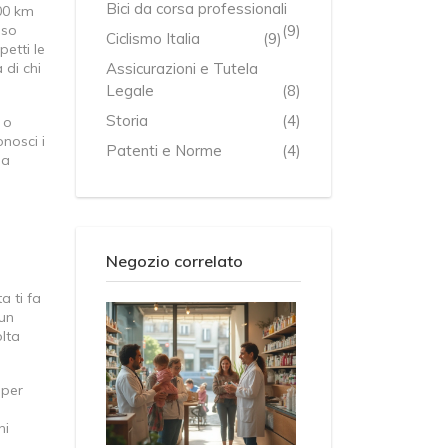
Bici da corsa professionali
000 km
uso
(9)
Ciclismo Italia
(9)
petti le
 di chi
Assicurazioni e Tutela
Legale
(8)
Storia
(4)
 o
onosci i
Patenti e Norme
(4)
ua
Negozio correlato
a ti fa
 un
olta
 per
ni