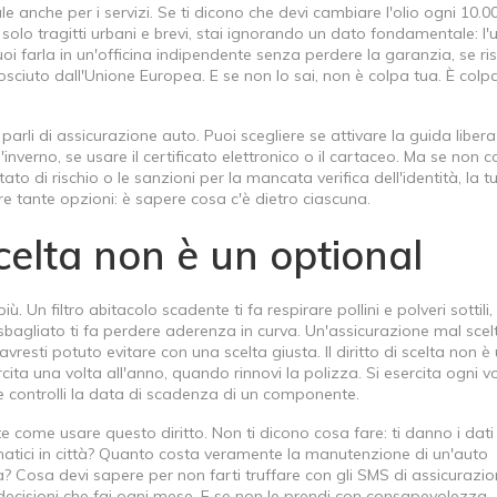
le anche per i servizi. Se ti dicono che devi cambiare l'olio ogni 10.
a solo tragitti urbani e brevi, stai ignorando un dato fondamentale: l'
uoi farla in un'officina indipendente senza perdere la garanzia, se ris
osciuto dall'Unione Europea. E se non lo sai, non è colpa tua. È colpa
parli di
assicurazione auto
. Puoi scegliere se attivare la guida libera
nverno, se usare il certificato elettronico o il cartaceo. Ma se non c
ato di rischio o le sanzioni per la mancata verifica dell'identità, la t
ere tante opzioni: è sapere cosa c'è dietro ciascuna.
 scelta non è un optional
ù. Un filtro abitacolo scadente ti fa respirare pollini e polveri sottili,
bagliato ti fa perdere aderenza in curva. Un'assicurazione mal scelt
vresti potuto evitare con una scelta giusta. Il diritto di scelta non è
cita una volta all'anno, quando rinnovi la polizza. Si esercita ogni v
he controlli la data di scadenza di un componente.
e come usare questo diritto. Non ti dicono cosa fare: ti danno i dati
tici in città? Quanto costa veramente la manutenzione di un'auto
? Cosa devi sapere per non farti truffare con gli SMS di assicurazio
cisioni che fai ogni mese. E se non le prendi con consapevolezza,