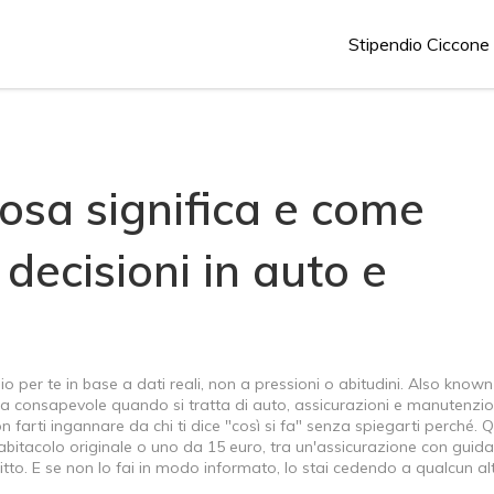
Stipendio Ciccone
 cosa significa e come
e decisioni in auto e
io per te in base a dati reali, non a pressioni o abitudini
. Also known
lta consapevole quando si tratta di auto, assicurazioni e manutenzi
n farti ingannare da chi ti dice "così si fa" senza spiegarti perché.
tro abitacolo originale o uno da 15 euro, tra un'assicurazione con guida
itto. E se non lo fai in modo informato, lo stai cedendo a qualcun alt