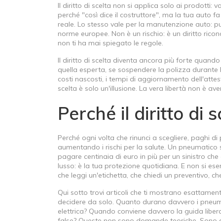
Il
diritto di scelta
non si applica solo ai prodotti: va
perché "così dice il costruttore", ma la tua auto f
reale. Lo stesso vale per la
manutenzione auto
: p
norme europee. Non è un rischio: è un diritto ricon
non ti ha mai spiegato le regole.
Il
diritto di scelta
diventa ancora più forte quando 
quella esperta, se sospendere la polizza durante l'i
costi nascosti, i tempi di aggiornamento dell'attest
scelta è solo un'illusione. La vera libertà non è av
Perché il diritto di
Perché ogni volta che rinunci a scegliere, paghi di pi
aumentando i rischi per la salute. Un pneumatico s
pagare centinaia di euro in più per un sinistro che a
lusso: è la tua protezione quotidiana. E non si eser
che leggi un'etichetta, che chiedi un preventivo, c
Qui sotto trovi articoli che ti mostrano esattament
decidere da solo. Quanto durano davvero i pneuma
elettrica? Quando conviene davvero la guida libera
false? Queste non sono domande teoriche. Sono de