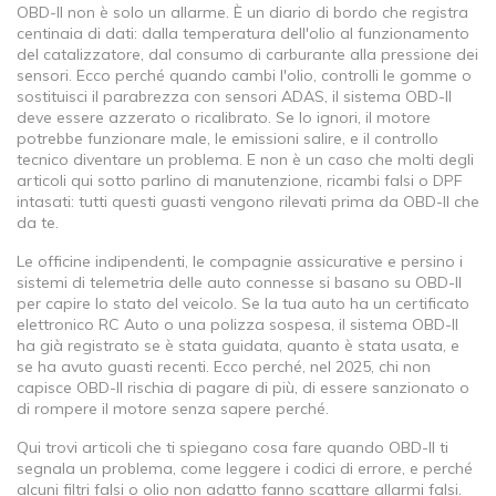
OBD-II non è solo un allarme. È un diario di bordo che registra
centinaia di dati: dalla temperatura dell'olio al funzionamento
del catalizzatore, dal consumo di carburante alla pressione dei
sensori. Ecco perché quando cambi l'olio, controlli le gomme o
sostituisci il parabrezza con sensori ADAS, il sistema OBD-II
deve essere azzerato o ricalibrato. Se lo ignori, il motore
potrebbe funzionare male, le emissioni salire, e il controllo
tecnico diventare un problema. E non è un caso che molti degli
articoli qui sotto parlino di manutenzione, ricambi falsi o DPF
intasati: tutti questi guasti vengono rilevati prima da OBD-II che
da te.
Le officine indipendenti, le compagnie assicurative e persino i
sistemi di telemetria delle auto connesse si basano su OBD-II
per capire lo stato del veicolo. Se la tua auto ha un certificato
elettronico RC Auto o una polizza sospesa, il sistema OBD-II
ha già registrato se è stata guidata, quanto è stata usata, e
se ha avuto guasti recenti. Ecco perché, nel 2025, chi non
capisce OBD-II rischia di pagare di più, di essere sanzionato o
di rompere il motore senza sapere perché.
Qui trovi articoli che ti spiegano cosa fare quando OBD-II ti
segnala un problema, come leggere i codici di errore, e perché
alcuni filtri falsi o olio non adatto fanno scattare allarmi falsi.