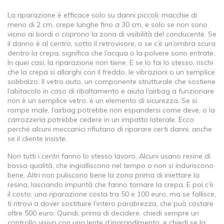
La riparazione è efficace solo su danni piccoli: macchie di
meno di 2 cm, crepe lunghe fino a 30 cm, e solo se non sono
vicino ai bordi o coprono la zona di visibilità del conducente. Se
il danno è al centro, sotto il retrovisore, o se c’è un’ombra scura
dentro la crepa, significa che l’acqua o la polvere sono entrate.
In quei casi, la riparazione non tiene. E se lo fai lo stesso, rischi
che la crepa si allarghi con il freddo, le vibrazioni o un semplice
sobbalzo. Il
vetro auto
,
un componente strutturale che sostiene
l’abitacolo in caso di ribaltamento e aiuta l’airbag a funzionare
non è un semplice vetro: è un elemento di sicurezza. Se si
rompe male, l’airbag potrebbe non espandersi come deve, o la
carrozzeria potrebbe cedere in un impatto laterale. Ecco
perché alcuni meccanici rifiutano di riparare certi danni, anche
se il cliente insiste.
Non tutti i centri fanno lo stesso lavoro. Alcuni usano resine di
bassa qualità, che ingialliscono nel tempo o non si induriscono
bene. Altri non puliscono bene la zona prima di iniettare la
resina, lasciando impurità che fanno tornare la crepa. E poi c’è
il costo: una riparazione costa tra 50 e 100 euro, ma se fallisce,
ti ritrovi a dover sostituire l’intero parabrezza, che può costare
oltre 500 euro. Quindi, prima di decidere, chiedi sempre un
controllo visivo con una lente d’ingrandimento, e chiedi se la