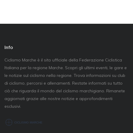
Info
Ciclismo Marche è il sito ufficiale della Federazione Ciclistica
Italiana per la regione Marche. Scopri gli ultimi eventi, le gare e
le notizie sul ciclismo nella regione. Trova informazioni su club
di ciclismo, percorsi e allenamenti. Restate informati su tutto
ciò che riguarda il mondo del ciclismo marchigiano. Rimanete
aggiornati grazie alle nostre notizie e approfondimenti
esclusivi.