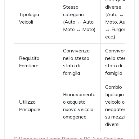
Stessa
diverse
Tipologia
categoria
(Auto ↔
Veicoli
(Auto ↔ Auto,
Moto, Auto
Moto ↔ Moto)
↔ Furgone,
ecc.)
Convivenza
Convivenza
Requisito
nello stesso
nello stesso
Familiare
stato di
stato di
famiglia
famiglia
Cambio
Rinnovamento
tipologia
Utilizzo
o acquisto
veicolo o
Principale
nuovo veicolo
neopatentati
omogeneo
su mezzi
diversi
Differenze tra Legge Bersani e RC Auto Familiare