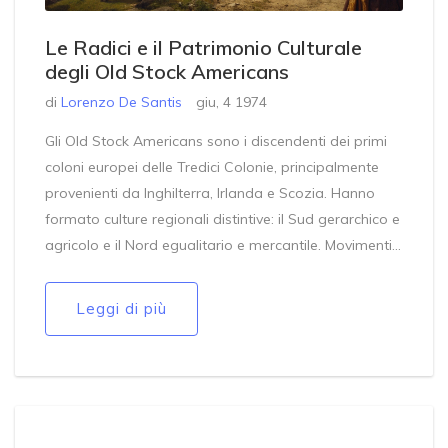
Le Radici e il Patrimonio Culturale
degli Old Stock Americans
di
Lorenzo De Santis
giu, 4 1974
Gli Old Stock Americans sono i discendenti dei primi
coloni europei delle Tredici Colonie, principalmente
provenienti da Inghilterra, Irlanda e Scozia. Hanno
formato culture regionali distintive: il Sud gerarchico e
agricolo e il Nord egualitario e mercantile. Movimenti
nativisti del XIX secolo li hanno visti come difensori dei
valori protestanti contro gli immigrati cattolici e
Leggi di più
successivamente quelli dell'Europa meridionale e
orientale.