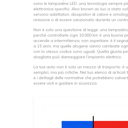
sono le
lampadine LED
,
una tecnologia sempre più 
elettronica specifici
. Also known as
luci a stato so
servono adattatori, dissipatori di calore e omolog
revisione o di essere sanzionato durante un contro
Non è solo una questione di legge: una lampadina 
perché controllarle ogni 10.000 km è una buona pra
accende a intermittenza, non aspettare: è il segnal
a 15 anni, ma quelle alogene vanno cambiate ogni 
con lo stesso codice sono uguali. Quella giusta pe
sbagliata può danneggiare l’impianto elettrico.
La tua auto non è solo un mezzo di trasporto: è u
semplici, ma più critiche. Nel tuo elenco di articol
e i dettagli delle normative che potrebbero salvarti
essere visti e guidare in sicurezza.