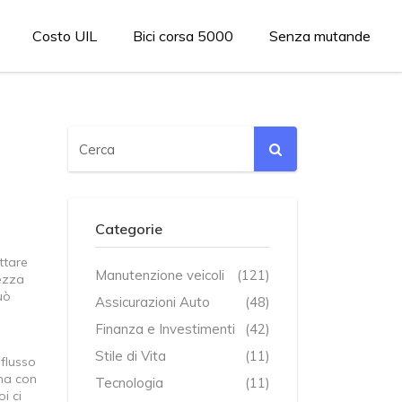
Costo UIL
Bici corsa 5000
Senza mutande
Categorie
ttare
Manutenzione veicoli
(121)
rezza
uò
Assicurazioni Auto
(48)
Finanza e Investimenti
(42)
Stile di Vita
(11)
flusso
ina con
Tecnologia
(11)
i ci