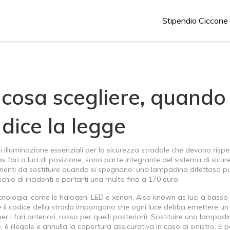
Stipendio Ciccone
cosa scegliere, quando
dice la legge
di illuminazione essenziali per la sicurezza stradale che devono rispe
 as
fari o luci di posizione
, sono parte integrante del sistema di sicu
nti da sostituire quando si spegnano: una lampadina difettosa p
rischio di incidenti e portarti una multa fino a 170 euro.
ecnologia, come le halogen, LED e xenon
. Also known as
luci a basso
e il codice della strada impongono che ogni luce debba emettere un 
er i fari anteriori, rosso per quelli posteriori). Sostituire una lampad
 illegale e annulla la copertura assicurativa in caso di sinistro.
E po