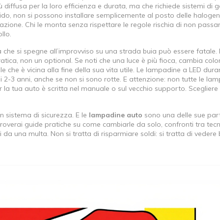
diffusa per la loro efficienza e durata, ma che richiede sistemi di 
lido
, non si possono installare semplicemente al posto delle halogen
azione. Chi le monta senza rispettare le regole rischia di non passar
llo.
che si spegne all’improvviso su una strada buia può essere fatale.
tica, non un optional. Se noti che una luce è più fioca, cambia color
e che è vicina alla fine della sua vita utile. Le lampadine a LED dura
2-3 anni, anche se non si sono rotte. E attenzione: non tutte le la
r la tua auto è scritta nel manuale o sul vecchio supporto. Scegliere
n sistema di sicurezza. E le
lampadine auto
sono una delle sue part
i troverai guide pratiche su come cambiarle da solo, confronti tra tec
 da una multa. Non si tratta di risparmiare soldi: si tratta di vedere