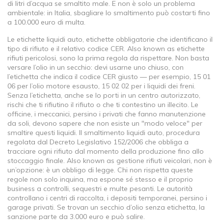
di litri d’acqua se smaltito male.
E non è solo un problema
ambientale: in Italia, sbagliare lo smaltimento può costarti fino
a 100.000 euro di multa.
Le
etichette liquidi auto
,
etichette obbligatorie che identificano il
tipo di rifiuto e il relativo codice CER
. Also known as
etichette
rifiuti pericolosi
, sono la prima regola da rispettare. Non basta
versare l’olio in un secchio: devi usarne uno chiuso, con
l’etichetta che indica il
codice CER
giusto — per esempio, 15 01
06 per l’olio motore esausto, 15 02 02 per i liquidi dei freni.
Senza l’etichetta, anche se lo porti in un centro autorizzato,
rischi che ti rifiutino il rifiuto o che ti contestino un illecito.
Le
officine, i meccanici, persino i privati che fanno manutenzione
da soli, devono sapere che non esiste un "modo veloce" per
smaltire questi liquidi. Il
smaltimento liquidi auto
,
procedura
regolata dal Decreto Legislativo 152/2006 che obbliga a
tracciare ogni rifiuto dal momento della produzione fino allo
stoccaggio finale
. Also known as
gestione rifiuti veicolari
, non è
un’opzione: è un obbligo di legge.
Chi non rispetta queste
regole non solo inquina, ma espone sé stesso e il proprio
business a controlli, sequestri e multe pesanti. Le autorità
controllano i centri di raccolta, i depositi temporanei, persino i
garage privati. Se trovan un secchio d’olio senza etichetta, la
sanzione parte da 3.000 euro e può salire.