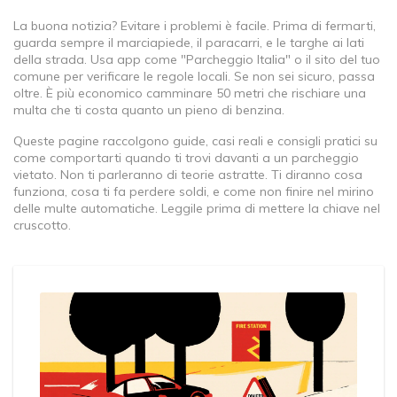
La buona notizia? Evitare i problemi è facile. Prima di fermarti,
guarda sempre il marciapiede, il paracarri, e le targhe ai lati
della strada. Usa app come "Parcheggio Italia" o il sito del tuo
comune per verificare le regole locali. Se non sei sicuro, passa
oltre. È più economico camminare 50 metri che rischiare una
multa che ti costa quanto un pieno di benzina.
Queste pagine raccolgono guide, casi reali e consigli pratici su
come comportarti quando ti trovi davanti a un parcheggio
vietato. Non ti parleranno di teorie astratte. Ti diranno cosa
funziona, cosa ti fa perdere soldi, e come non finire nel mirino
delle multe automatiche. Leggile prima di mettere la chiave nel
cruscotto.