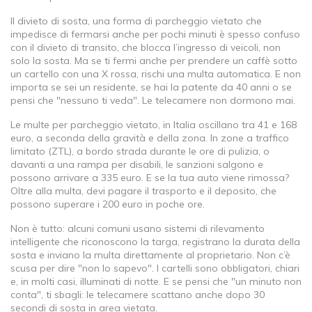
Il
divieto di sosta
,
una forma di parcheggio vietato che
impedisce di fermarsi anche per pochi minuti
è spesso confuso
con il
divieto di transito
,
che blocca l’ingresso di veicoli, non
solo la sosta
. Ma se ti fermi anche per prendere un caffè sotto
un cartello con una X rossa, rischi una multa automatica. E non
importa se sei un residente, se hai la patente da 40 anni o se
pensi che "nessuno ti veda". Le telecamere non dormono mai.
Le
multe per parcheggio vietato
,
in Italia oscillano tra 41 e 168
euro, a seconda della gravità e della zona
. In zone a traffico
limitato (ZTL), a bordo strada durante le ore di pulizia, o
davanti a una rampa per disabili, le sanzioni salgono e
possono arrivare a 335 euro. E se la tua auto viene rimossa?
Oltre alla multa, devi pagare il trasporto e il deposito, che
possono superare i 200 euro in poche ore.
Non è tutto: alcuni comuni usano sistemi di rilevamento
intelligente che riconoscono la targa, registrano la durata della
sosta e inviano la multa direttamente al proprietario. Non c’è
scusa per dire "non lo sapevo". I cartelli sono obbligatori, chiari
e, in molti casi, illuminati di notte. E se pensi che "un minuto non
conta", ti sbagli: le telecamere scattano anche dopo 30
secondi di sosta in area vietata.