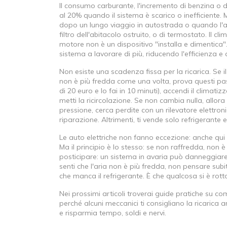
Il
consumo carburante
,
l'incremento di benzina o d
al 20% quando il sistema è scarico o inefficiente. 
dopo un lungo viaggio in autostrada o quando l'au
filtro dell'abitacolo ostruito, o di termostato. Il
cli
motore
non è un dispositivo "installa e dimentica". I 
sistema a lavorare di più, riducendo l'efficienza 
Non esiste una scadenza fissa per la ricarica. Se i
non è più fredda come una volta, prova questi pass
di 20 euro e lo fai in 10 minuti), accendi il climat
metti la ricircolazione. Se non cambia nulla, allor
pressione, cerca perdite con un rilevatore elettron
riparazione. Altrimenti, ti vende solo refrigerante 
Le auto elettriche non fanno eccezione: anche qui 
Ma il principio è lo stesso: se non raffredda, no
posticipare: un sistema in avaria può danneggiare 
senti che l'aria non è più fredda, non pensare subi
che manca il refrigerante. È che qualcosa si è rott
Nei prossimi articoli troverai guide pratiche su co
perché alcuni meccanici ti consigliano la ricarica 
e risparmia tempo, soldi e nervi.