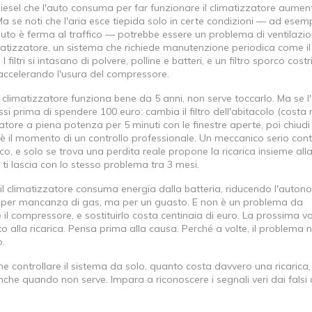
iesel che l'auto consuma per far funzionare il climatizzatore
aument
Ma se noti che l'aria esce tiepida solo in certe condizioni — ad esem
to è ferma al traffico — potrebbe essere un problema di ventilazio
matizzatore
,
un sistema che richiede manutenzione periodica come il
filtri si intasano di polvere, polline e batteri, e un filtro sporco costr
e accelerando l'usura del compressore.
l climatizzatore funziona bene da 5 anni, non serve toccarlo. Ma se l'
i prima di spendere 100 euro: cambia il filtro dell'abitacolo (cost
izzatore a piena potenza per 5 minuti con le finestre aperte, poi chiudi
a è il momento di un controllo professionale. Un meccanico serio contr
ico, e solo se trova una perdita reale propone la ricarica insieme all
e ti lascia con lo stesso problema tra 3 mesi.
il climatizzatore consuma energia dalla batteria, riducendo l'auton
n è per mancanza di gas, ma per un guasto. E non è un problema da
il compressore, e sostituirlo costa centinaia di euro. La prossima v
to alla ricarica. Pensa prima alla causa. Perché a volte, il problema 
o.
me controllare il sistema da solo, quanto costa davvero una ricarica,
anche quando non serve. Impara a riconoscere i segnali veri dai falsi 