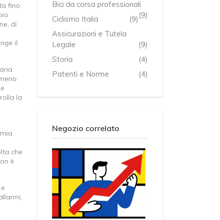
Bici da corsa professionali
a fino
pio
(9)
Ciclismo Italia
(9)
ne, di
Assicurazioni e Tutela
inge il
Legale
(9)
Storia
(4)
aria
Patenti e Norme
(4)
a meno
 e
olla la
a
Negozio correlato
omia.
olta che
non è
 e
allarmi,