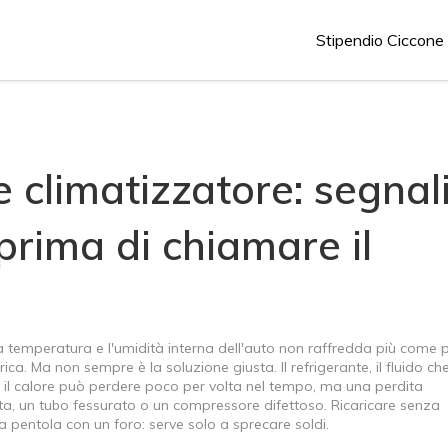
Stipendio Ciccone
 climatizzatore: segnali
 prima di chiamare il
 temperatura e l'umidità interna dell'auto
non raffredda più come p
rica. Ma non sempre è la soluzione giusta. Il
refrigerante
,
il fluido ch
il calore
può perdere poco per volta nel tempo, ma una perdita
tta, un tubo fessurato o un compressore difettoso. Ricaricare senza
 pentola con un foro: serve solo a sprecare soldi.