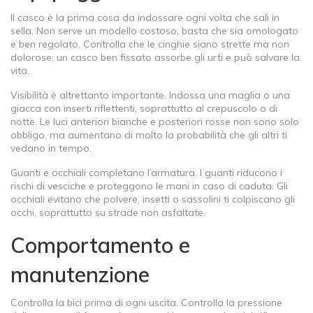
Il casco è la prima cosa da indossare ogni volta che sali in
sella. Non serve un modello costoso, basta che sia omologato
e ben regolato. Controlla che le cinghie siano strette ma non
dolorose; un casco ben fissato assorbe gli urti e può salvare la
vita.
Visibilità è altrettanto importante. Indossa una maglia o una
giacca con inserti riflettenti, soprattutto al crepuscolo o di
notte. Le luci anteriori bianche e posteriori rosse non sono solo
obbligo, ma aumentano di molto la probabilità che gli altri ti
vedano in tempo.
Guanti e occhiali completano l’armatura. I guanti riducono i
rischi di vesciche e proteggono le mani in caso di caduta. Gli
occhiali evitano che polvere, insetti o sassolini ti colpiscano gli
occhi, soprattutto su strade non asfaltate.
Comportamento e
manutenzione
Controlla la bici prima di ogni uscita. Controlla la pressione