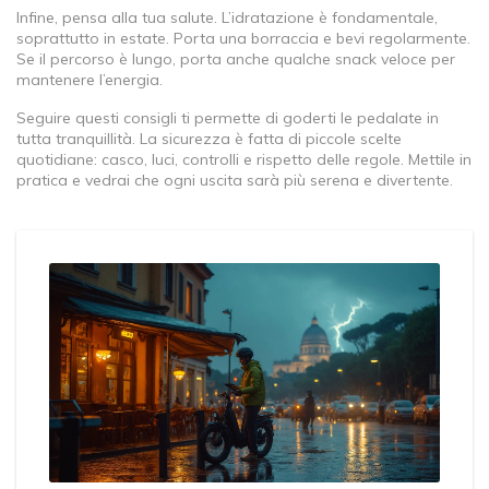
Infine, pensa alla tua salute. L’idratazione è fondamentale,
soprattutto in estate. Porta una borraccia e bevi regolarmente.
Se il percorso è lungo, porta anche qualche snack veloce per
mantenere l’energia.
Seguire questi consigli ti permette di goderti le pedalate in
tutta tranquillità. La sicurezza è fatta di piccole scelte
quotidiane: casco, luci, controlli e rispetto delle regole. Mettile in
pratica e vedrai che ogni uscita sarà più serena e divertente.