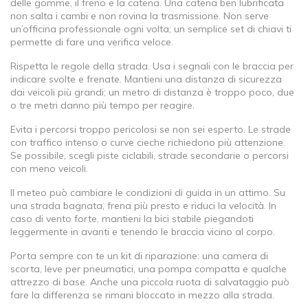
delle gomme, il freno e la catena. Una catena ben lubrificata
non salta i cambi e non rovina la trasmissione. Non serve
un’officina professionale ogni volta; un semplice set di chiavi ti
permette di fare una verifica veloce.
Rispetta le regole della strada. Usa i segnali con le braccia per
indicare svolte e frenate. Mantieni una distanza di sicurezza
dai veicoli più grandi; un metro di distanza è troppo poco, due
o tre metri danno più tempo per reagire.
Evita i percorsi troppo pericolosi se non sei esperto. Le strade
con traffico intenso o curve cieche richiedono più attenzione.
Se possibile, scegli piste ciclabili, strade secondarie o percorsi
con meno veicoli.
Il meteo può cambiare le condizioni di guida in un attimo. Su
una strada bagnata, frena più presto e riduci la velocità. In
caso di vento forte, mantieni la bici stabile piegandoti
leggermente in avanti e tenendo le braccia vicino al corpo.
Porta sempre con te un kit di riparazione: una camera di
scorta, leve per pneumatici, una pompa compatta e qualche
attrezzo di base. Anche una piccola ruota di salvataggio può
fare la differenza se rimani bloccato in mezzo alla strada.