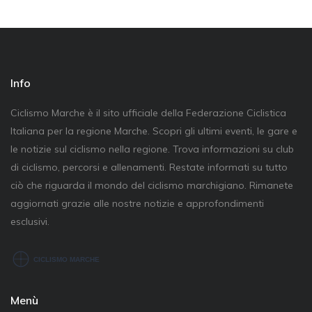
Info
Ciclismo Marche è il sito ufficiale della Federazione Ciclistica
Italiana per la regione Marche. Scopri gli ultimi eventi, le gare e
le notizie sul ciclismo nella regione. Trova informazioni su club
di ciclismo, percorsi e allenamenti. Restate informati su tutto
ciò che riguarda il mondo del ciclismo marchigiano. Rimanete
aggiornati grazie alle nostre notizie e approfondimenti
esclusivi.
Menù