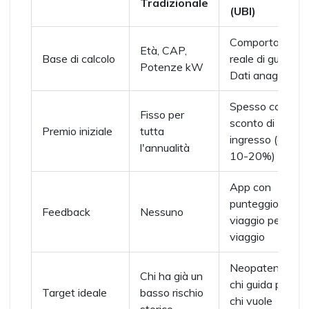
Tradizionale
(UBI)
Comportament
Età, CAP,
Base di calcolo
reale di guida +
Potenze kW
Dati anagrafici
Spesso con
Fisso per
sconto di
Premio iniziale
tutta
ingresso (es.
l'annualità
10-20%)
App con
punteggio
Feedback
Nessuno
viaggio per
viaggio
Neopatentati,
Chi ha già un
chi guida poco,
Target ideale
basso rischio
chi vuole