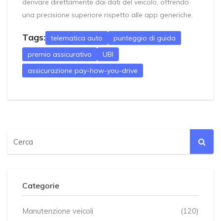
derivare direttamente dai dati del veicolo, offrendo
una precisione superiore rispetto alle app generiche.
Tags:
telematica auto
punteggio di guida
premio assicurativo
UBI
assicurazione pay-how-you-drive
Categorie
Manutenzione veicoli
(120)