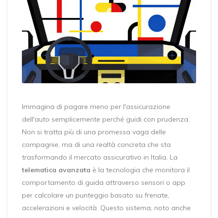
Immagina di pagare meno per l'assicurazione
dell'auto semplicemente perché guidi con prudenza.
Non si tratta più di una promessa vaga delle
compagnie, ma di una realtà concreta che sta
trasformando il mercato assicurativo in Italia. La
telematica avanzata
è
la tecnologia che monitora il
comportamento di guida attraverso sensori o app
per calcolare un punteggio basato su frenate,
accelerazioni e velocità
. Questo sistema, noto anche