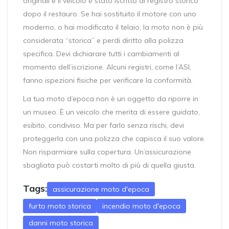
originali e il veicolo è stato iscritto al registro storico
dopo il restauro. Se hai sostituito il motore con uno
moderno, o hai modificato il telaio, la moto non è più
considerata “storica” e perdi diritto alla polizza
specifica. Devi dichiarare tutti i cambiamenti al
momento dell’iscrizione. Alcuni registri, come l’ASI,
fanno ispezioni fisiche per verificare la conformità.
La tua moto d’epoca non è un oggetto da riporre in
un museo. È un veicolo che merita di essere guidato,
esibito, condiviso. Ma per farlo senza rischi, devi
proteggerla con una polizza che capisca il suo valore.
Non risparmiare sulla copertura. Un’assicurazione
sbagliata può costarti molto di più di quella giusta.
Tags:
assicurazione moto d'epoca
furto moto storica
incendio moto d'epoca
danni moto storica