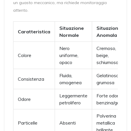
un guasto meccanico, ma richiede monitoraggio
attento.
Situazione
Situazione
Caratteristica
Normale
Anomala
Nero
Cremoso,
Colore
uniforme,
beige,
opaco
schiumoso
Fluida,
Gelatinosa,
Consistenza
omogenea
grumosa
Leggermente
Forte odore di
Odore
petrolifero
benzina/gasolio
Polverina
Particelle
Absenti
metallica
brillante