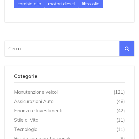
cambio olio
motori diesel
filtro olio
Categorie
Manutenzione veicoli
(121)
Assicurazioni Auto
(48)
Finanza e Investimenti
(42)
Stile di Vita
(11)
Tecnologia
(11)
Bici da corsa professionali
(9)