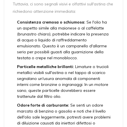
Tuttavia, ci sono segnali visivi e olfattivi sull'astina che
richiedono attenzione immediata:
Consistenza cremosa o schiumosa:
Se l'olio ha
un aspetto simile alla maionese o al caffelatte
(brunastro chiaro), potrebbe indicare la presenza
di acqua o liquido di raffreddamento
emulsionato. Questo è un campanello d'allarme
serio per possibili guasti alla guarnizione della
testata o crepe nel monoblocco.
Particelle metalliche brillanti:
Limature o trucioli
metallici visibili sull'astina o nel tappo di scarico
segnalano un'usura anomala di componenti
interni come bronzine o ingranaggi. In un motore
sano, queste particelle dovrebbero essere
trattenute dal filtro olio.
Odore forte di carburante:
Se senti un odore
marcato di benzina o gasolio e noti che il livello
dell'olio sale leggermente, potresti avere problemi
di diluizione causati da iniettori difettosi o