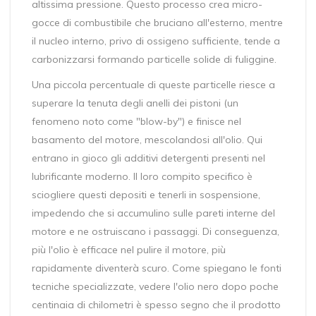
altissima pressione. Questo processo crea micro-
gocce di combustibile che bruciano all'esterno, mentre
il nucleo interno, privo di ossigeno sufficiente, tende a
carbonizzarsi formando particelle solide di fuliggine.
Una piccola percentuale di queste particelle riesce a
superare la tenuta degli anelli dei pistoni (un
fenomeno noto come "blow-by") e finisce nel
basamento del motore, mescolandosi all'olio. Qui
entrano in gioco gli additivi detergenti presenti nel
lubrificante moderno. Il loro compito specifico è
sciogliere questi depositi e tenerli in sospensione,
impedendo che si accumulino sulle pareti interne del
motore e ne ostruiscano i passaggi. Di conseguenza,
più l'olio è efficace nel pulire il motore, più
rapidamente diventerà scuro. Come spiegano le fonti
tecniche specializzate, vedere l'olio nero dopo poche
centinaia di chilometri è spesso segno che il prodotto