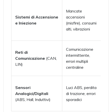
Ten
Mancate
pri
Sistemi di Accensione
accensioni
bobi
e Iniezione
(misfire), consumi
pilo
alti, vibrazioni
temp
reali
Rifl
Comunicazione
Reti di
segn
intermittente,
Comunicazione
(CAN,
elet
errori multipli
LIN)
livel
centraline
visi
Sequ
Sensori
Luci ABS, perdita
diff
Analogici/Digitali
di trazione, errori
perd
(ABS, Hall, Induttivi)
sporadici
sing
ruot