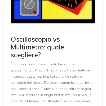
Oscilloscopio vs
Multimetro: quale
scegliere?
È normale confondere questi due strumenti,
specialmente all'inizio. Il multimetro è eccellente per
misurare resistenze, tensioni continue stabili e
continuità dei circuiti. È veloce, economico e perfetto
per i controlli base. Tuttavia, quando affronti segnali
impulsivi, modulati in larghezza di impulso (PWM) o
variabili nel tempo, il multimetro ti darà valori medi