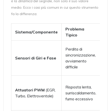
è la
dinamica
del segnale, non solo il suo valore
medio. Ecco i casi più comuni in cui questo strumento
fa la differenza:
Problema
Cos
Sistema/Componente
Tipico
l'O
Sfa
Perdita di
temp
sincronizzazione,
Sensori di Giri e Fase
mot
avviamento
cam
difficile
man
Duty
Risposta lenta,
vs.
Attuatori PWM
(EGR,
surriscaldamento,
dist
Turbo, Elettroventole)
fumo eccessivo
elet
mec