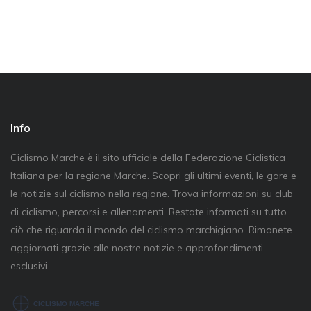
Info
Ciclismo Marche è il sito ufficiale della Federazione Ciclistica
Italiana per la regione Marche. Scopri gli ultimi eventi, le gare e
le notizie sul ciclismo nella regione. Trova informazioni su club
di ciclismo, percorsi e allenamenti. Restate informati su tutto
ciò che riguarda il mondo del ciclismo marchigiano. Rimanete
aggiornati grazie alle nostre notizie e approfondimenti
esclusivi.