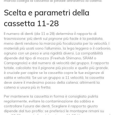
marcia collega la cassetta al pedale attraverso la catena.
Scelta e parametri della
cassetta 11-28
Il numero di denti (da 11 a 28) determina il rapporto di
trasmissione: più denti sul pignone più facile è la pedalata,
meno denti rendono la marcia più focalizzata per la velocità. I
materiali più usati sono l’alluminio, la lega leggera o il carbonio,
ognuno con un peso e una rigidità diversi. La compatibilità
dipende dal tipo di mozzo (Freehub Shimano, SRAM o
Campagnolo) e dal numero di velocità del gruppo. Il rapporto
totale, calcolato tra il pignone più piccolo e quello più grande,
è cruciale per capire se la cassetta copre le tue esigenze di
salita e velocità. Se usi un gruppo a 11 velocità, la cassetta
deve avere il medesimo passo della catena; altrimenti la
catena si usura più in fretta.
Per mantenere la cassetta in forma è consigliato pulirla
regolarmente, evitare la contaminazione da sabbia e
controllare l’usura dei denti. Scegliere il rapporto giusto
dipende dal tuo profilo: se preferisci le montagne rimani su