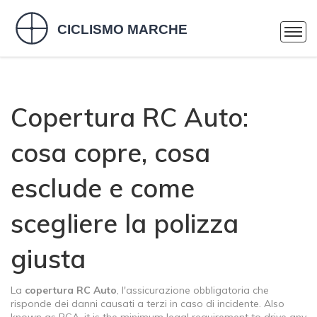
Copertura RC Auto:
cosa copre, cosa
esclude e come
scegliere la polizza
giusta
La
copertura RC Auto
,
l'assicurazione obbligatoria che
risponde dei danni causati a terzi in caso di incidente
. Also