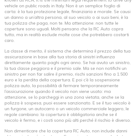
known as
RCA
, it is the minimum legal requirement to drive any
vehicle on public roads in Italy.
Non è un semplice foglio di
carta: è la tua protezione legale, finanziaria e morale. Se causi
un danno a un’altra persona, al suo veicolo o ai suoi beni, è la
tua polizza che paga, non te. Ma attenzione: non tutte le
coperture sono uguali. Molti pensano che la RC Auto copra
tutto, ma in realtà esclude molte cose che potrebbero costarti
caro.
La
classe di merito
,
il sistema che determina il prezzo della tua
assicurazione in base alla tua storia di sinistri
influenza
direttamente quanto paghi ogni anno. Se hai avuto un sinistro,
la tua classe peggiora e il premio sale. Ma se non notifichi un
sinistro per non far salire il premio, rischi sanzioni fino a 1.500
euro e la perdita della copertura. E poi c’è la
sospensione
polizza auto
,
la possibilità di fermare temporaneamente
l’assicurazione quando il veicolo non viene usato
: ma
attenzione, se lo parcheggi in una zona vietata, anche se la
polizza è sospesa, puoi essere sanzionato. E se il tuo veicolo è
un furgone, un autocarro o un veicolo commerciale leggero, le
regole cambiano: la copertura è obbligatoria anche se il
veicolo è fermo, e i costi sono più alti perché il rischio è diverso.
Non dimenticare che la
copertura RC Auto
,
non include danni