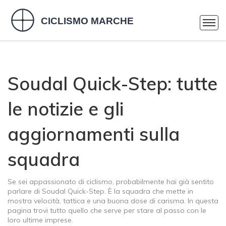
Soudal Quick-Step: tutte
le notizie e gli
aggiornamenti sulla
squadra
Se sei appassionato di ciclismo, probabilmente hai già sentito
parlare di Soudal Quick-Step. È la squadra che mette in
mostra velocità, tattica e una buona dose di carisma. In questa
pagina trovi tutto quello che serve per stare al passo con le
loro ultime imprese.