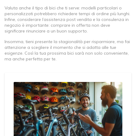
Valuta anche il tipo di bici che ti serve: modelli particolari o
personalizzati potrebbero richiedere tempi di ordine più lunghi.
Infine, considerare l’assistenza post vendita e la consulenza in
negozio è importante: comprare in offerta non deve
significare rinunciare a un buon supporto.
Insomma, tieni presente la stagionalità per risparmiare, ma fai
attenzione a scegliere il momento che si adatta alle tue
esigenze. Così la tua prossima bici sarà non solo conveniente,
ma anche perfetta per te.