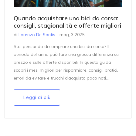
Quando acquistare una bici da corsa:
consigli, stagionalità e offerte migliori
di
Lorenzo De Santis
mag, 3 2025
Stai pensando di comprare una bici da corsa? Il
periodo dell’anno può fare una grossa differenza sul
prezzo e sulle offerte disponibili. In questa guida
scopri i mesi migliori per risparmiare, consigli pratici,
errori da evitare e trucchi d’acquisto poco noti.
Troverai dati, curiosità e dritte utili per non farti
fregare e portarti a casa la bici giusta, anche se sei
Leggi di più
alle prime armi. Tutto raccontato in modo schietto,
pratico e senza giri di parole.