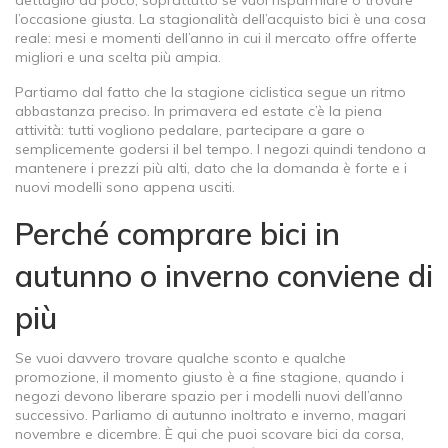
dettaglio da poco, soprattutto se vuoi risparmiare o trovare
l’occasione giusta. La stagionalità dell’acquisto bici è una cosa
reale: mesi e momenti dell’anno in cui il mercato offre offerte
migliori e una scelta più ampia.
Partiamo dal fatto che la stagione ciclistica segue un ritmo
abbastanza preciso. In primavera ed estate c’è la piena
attività: tutti vogliono pedalare, partecipare a gare o
semplicemente godersi il bel tempo. I negozi quindi tendono a
mantenere i prezzi più alti, dato che la domanda è forte e i
nuovi modelli sono appena usciti.
Perché comprare bici in
autunno o inverno conviene di
più
Se vuoi davvero trovare qualche sconto e qualche
promozione, il momento giusto è a fine stagione, quando i
negozi devono liberare spazio per i modelli nuovi dell’anno
successivo. Parliamo di autunno inoltrato e inverno, magari
novembre e dicembre. È qui che puoi scovare bici da corsa,