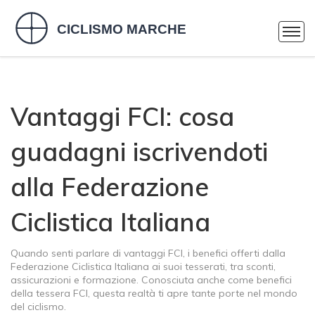
Vantaggi FCI: cosa
guadagni iscrivendoti
alla Federazione
Ciclistica Italiana
Quando senti parlare di
vantaggi FCI
,
i benefici offerti dalla
Federazione Ciclistica Italiana ai suoi tesserati, tra sconti,
assicurazioni e formazione
. Conosciuta anche come
benefici
della tessera FCI
, questa realtà ti apre tante porte nel mondo
del ciclismo.