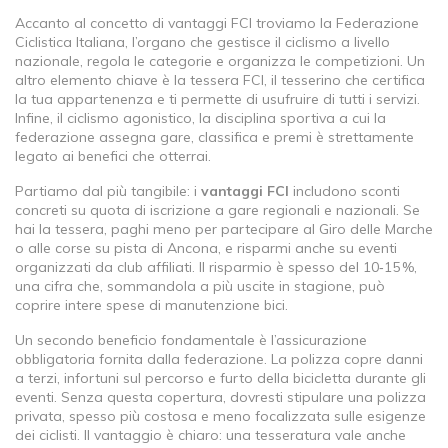
Accanto al concetto di vantaggi FCI troviamo la
Federazione
Ciclistica Italiana
,
l’organo che gestisce il ciclismo a livello
nazionale, regola le categorie e organizza le competizioni
. Un
altro elemento chiave è la
tessera FCI
,
il tesserino che certifica
la tua appartenenza e ti permette di usufruire di tutti i servizi
.
Infine, il
ciclismo agonistico
,
la disciplina sportiva a cui la
federazione assegna gare, classifica e premi
è strettamente
legato ai benefici che otterrai.
Partiamo dal più tangibile: i
vantaggi FCI
includono sconti
concreti su quota di iscrizione a gare regionali e nazionali. Se
hai la tessera, paghi meno per partecipare al Giro delle Marche
o alle corse su pista di Ancona, e risparmi anche su eventi
organizzati da club affiliati. Il risparmio è spesso del 10‑15 %,
una cifra che, sommandola a più uscite in stagione, può
coprire intere spese di manutenzione bici.
Un secondo beneficio fondamentale è l’assicurazione
obbligatoria fornita dalla federazione. La polizza copre danni
a terzi, infortuni sul percorso e furto della bicicletta durante gli
eventi. Senza questa copertura, dovresti stipulare una polizza
privata, spesso più costosa e meno focalizzata sulle esigenze
dei ciclisti. Il vantaggio è chiaro: una tesseratura vale anche