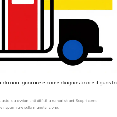
 da non ignorare e come diagnosticare il guasto
asta: da avviamenti difficili a rumori strani. Scopri come
o e risparmiare sulla manutenzione.