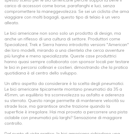
spesso scelto per le bici americane perché sopporta bene il
carico di accessori come borse, parafanghi e luci, senza
compromettere la maneggevolezza. Se sei un ciclista che ama
viaggiare con molti bagagli, questo tipo di telaio è un vero
alleato.
Le bici americane non sono solo un prodotto di design, ma
anche un riflesso di una cultura di settore. Produttori come
Specialized, Trek e Sierra hanno introdotto versioni "American"
dei loro modelli, mirando a una clientela che cerca avventure
più lunghe e meno specializzate. Queste case produttrici
hanno quasi sempre collaborato con sponsor locali per testare
le bici in percorsi collinari e costieri, dimostrando che la pratica
quotidiana è al centro dello sviluppo.
Un altro aspetto da considerare è la scelta degli pneumatici.
Le bici americane tipicamente montano pneumatici da 35 a
45 mm, un equilibrio tra scorrevolezza su asfalto e aderenza
su sterrato. Questo range permette di mantenere velocità su
strade lisce, ma garantisce anche trazione quando la
superficie è irregolare. Hai mai provato a percorrere una pista
ciclabile con pneumatici più larghi? Sensazione di maggiore
controllo.
Dal punto di vista pratico, le bici americane richiedono una