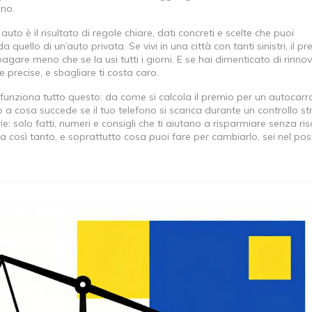
nno.
uto è il risultato di regole chiare, dati concreti e scelte che puoi
a quello di un’auto privata. Se vivi in una città con tanti sinistri, il p
pagare meno che se la usi tutti i giorni. E se hai dimenticato di rinno
 precise, e sbagliare ti costa caro.
funziona tutto questo: da come si calcola il premio per un autocarr
o a cosa succede se il tuo telefono si scarica durante un controllo s
rie: solo fatti, numeri e consigli che ti aiutano a risparmiare senza ris
ta così tanto, e soprattutto cosa puoi fare per cambiarlo, sei nel po