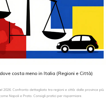
ove costa meno in Italia (Regioni e Città)
l 2026. Confronto dettagliato tra regioni e città: dalle province più
me Napoli e Prato. Consigli pratici per risparmiare.