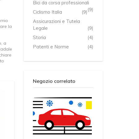
Bici da corsa professionali
(9)
Ciclismo Italia
(9)
remio
Assicurazioni e Tutela
vare la
Legale
(9)
Storia
(4)
o, a
Patenti e Norme
(4)
tradale
chiare
sto
Negozio correlato