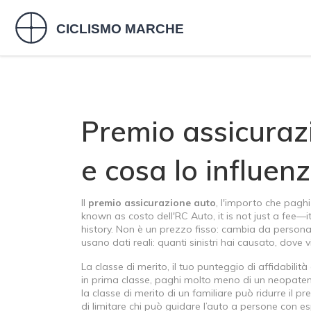
Premio assicurazi
e cosa lo influen
Il
premio assicurazione auto
,
l'importo che paghi
known as
costo dell'RC Auto
, it is not just a fee—
history.
Non è un prezzo fisso: cambia da persona 
usano dati reali: quanti sinistri hai causato, dove v
La
classe di merito
,
il tuo punteggio di affidabilità
in prima classe, paghi molto meno di un neopaten
la classe di merito di un familiare
può ridurre il pr
di limitare chi può guidare l’auto a persone con e