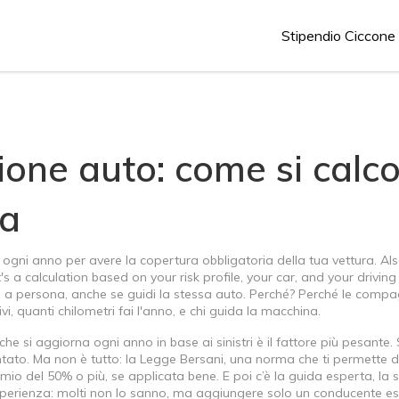
Stipendio Ciccone
one auto: come si calco
za
 ogni anno per avere la copertura obbligatoria della tua vettura
. Al
it's a calculation based on your risk profile, your car, and your driving
a persona, anche se guidi la stessa auto. Perché? Perché le compa
ivi, quanti chilometri fai l'anno, e chi guida la macchina.
 che si aggiorna ogni anno in base ai sinistri
è il fattore più pesante. 
tato. Ma non è tutto: la
Legge Bersani
,
una norma che ti permette d
emio del 50% o più, se applicata bene. E poi c’è la
guida esperta
,
la 
sperienza
: molti non lo sanno, ma aggiungere solo un conducente e