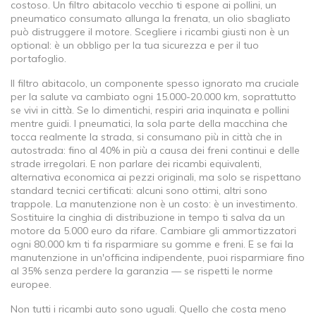
costoso. Un filtro abitacolo vecchio ti espone ai pollini, un
pneumatico consumato allunga la frenata, un olio sbagliato
può distruggere il motore. Scegliere i ricambi giusti non è un
optional: è un obbligo per la tua sicurezza e per il tuo
portafoglio.
Il
filtro abitacolo
,
un componente spesso ignorato ma cruciale
per la salute
va cambiato ogni 15.000-20.000 km, soprattutto
se vivi in città. Se lo dimentichi, respiri aria inquinata e pollini
mentre guidi. I
pneumatici
,
la sola parte della macchina che
tocca realmente la strada
, si consumano più in città che in
autostrada: fino al 40% in più a causa dei freni continui e delle
strade irregolari. E non parlare dei
ricambi equivalenti
,
alternativa economica ai pezzi originali, ma solo se rispettano
standard tecnici certificati
: alcuni sono ottimi, altri sono
trappole. La manutenzione non è un costo: è un investimento.
Sostituire la cinghia di distribuzione in tempo ti salva da un
motore da 5.000 euro da rifare. Cambiare gli ammortizzatori
ogni 80.000 km ti fa risparmiare su gomme e freni. E se fai la
manutenzione in un'officina indipendente, puoi risparmiare fino
al 35% senza perdere la garanzia — se rispetti le norme
europee.
Non tutti i ricambi auto sono uguali. Quello che costa meno