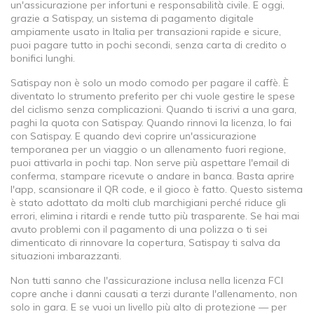
un'assicurazione per infortuni e responsabilità civile. E oggi,
grazie a
Satispay
,
un sistema di pagamento digitale
ampiamente usato in Italia per transazioni rapide e sicure
,
puoi pagare tutto in pochi secondi, senza carta di credito o
bonifici lunghi.
Satispay non è solo un modo comodo per pagare il caffè. È
diventato lo strumento preferito per chi vuole gestire le spese
del ciclismo senza complicazioni. Quando ti iscrivi a una gara,
paghi la quota con Satispay. Quando rinnovi la licenza, lo fai
con Satispay. E quando devi coprire un'assicurazione
temporanea per un viaggio o un allenamento fuori regione,
puoi attivarla in pochi tap. Non serve più aspettare l'email di
conferma, stampare ricevute o andare in banca. Basta aprire
l'app, scansionare il QR code, e il gioco è fatto. Questo sistema
è stato adottato da molti club marchigiani perché riduce gli
errori, elimina i ritardi e rende tutto più trasparente. Se hai mai
avuto problemi con il pagamento di una polizza o ti sei
dimenticato di rinnovare la copertura, Satispay ti salva da
situazioni imbarazzanti.
Non tutti sanno che l'assicurazione inclusa nella licenza FCI
copre anche i danni causati a terzi durante l'allenamento, non
solo in gara. E se vuoi un livello più alto di protezione — per