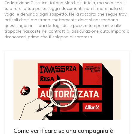
Federazione Ciclistica Italiana Marche ti tutela, ma solo se sei
tu a fare la tua parte: leggi i documenti, non firmare nulla di
vago, e denuncia ogni sospetto. Nella raccolta che segue trovi
articoli che ti mostrano esattamente dove si nascondono
questi inganni — dai dettagli delle polizze temporanee alle
trappole nascoste nei contratti di assicurazione auto. Impara a
riconoscerli prima che ti colgano di sorpresa.
Come verificare se una compagnia è