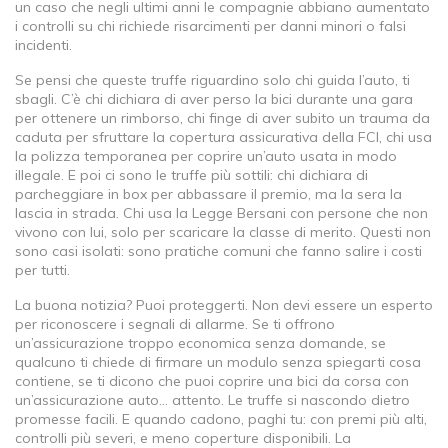
un caso che negli ultimi anni le compagnie abbiano aumentato
i controlli su chi richiede risarcimenti per danni minori o falsi
incidenti.
Se pensi che queste truffe riguardino solo chi guida l’auto, ti
sbagli. C’è chi dichiara di aver perso la bici durante una gara
per ottenere un rimborso, chi finge di aver subito un trauma da
caduta per sfruttare la copertura assicurativa della FCI, chi usa
la
polizza temporanea
per coprire un’auto usata in modo
illegale. E poi ci sono le truffe più sottili: chi dichiara di
parcheggiare in box per abbassare il premio, ma la sera la
lascia in strada. Chi usa la
Legge Bersani
con persone che non
vivono con lui, solo per scaricare la classe di merito. Questi non
sono casi isolati: sono pratiche comuni che fanno salire i costi
per tutti.
La buona notizia? Puoi proteggerti. Non devi essere un esperto
per riconoscere i segnali di allarme. Se ti offrono
un’assicurazione troppo economica senza domande, se
qualcuno ti chiede di firmare un modulo senza spiegarti cosa
contiene, se ti dicono che puoi coprire una bici da corsa con
un’assicurazione auto… attento. Le truffe si nascondo dietro
promesse facili. E quando cadono, paghi tu: con premi più alti,
controlli più severi, e meno coperture disponibili. La