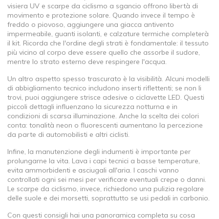
visiera UV e scarpe da ciclismo a sgancio offrono libertà di
movimento e protezione solare. Quando invece il tempo è
freddo o piovoso, aggiungere una giacca antivento
impermeabile, guanti isolanti, e calzature termiche completerà
il kit. Ricorda che l'ordine degli strati è fondamentale: il tessuto
più vicino al corpo deve essere quello che assorbe il sudore,
mentre lo strato esterno deve respingere l'acqua.
Un altro aspetto spesso trascurato è la visibilità. Alcuni modelli
di abbigliamento tecnico includono inserti riflettenti; se non li
trovi, puoi aggiungere strisce adesive o ciclavette LED. Questi
piccoli dettagli influenzano la sicurezza notturna e in
condizioni di scarsa illuminazione. Anche la scelta dei colori
conta: tonalità neon o fluorescenti aumentano la percezione
da parte di automobilisti e altri ciclisti.
Infine, la manutenzione degli indumenti è importante per
prolungarne la vita. Lava i capi tecnici a basse temperature,
evita ammorbidenti e asciugali all'aria. I caschi vanno
controllati ogni sei mesi per verificare eventuali crepe o danni.
Le scarpe da ciclismo, invece, richiedono una pulizia regolare
delle suole e dei morsetti, soprattutto se usi pedali in carbonio.
Con questi consigli hai una panoramica completa su cosa