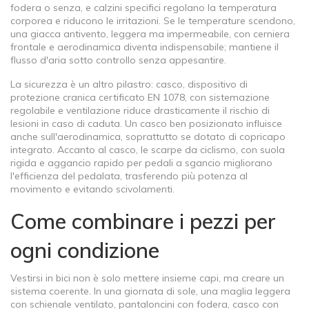
fodera o senza, e calzini specifici regolano la temperatura
corporea e riducono le irritazioni. Se le temperature scendono,
una
giacca antivento
,
leggera ma impermeabile, con cerniera
frontale e aerodinamica
diventa indispensabile; mantiene il
flusso d'aria sotto controllo senza appesantire.
La sicurezza è un altro pilastro:
casco
,
dispositivo di
protezione cranica certificato EN 1078, con sistemazione
regolabile e ventilazione
riduce drasticamente il rischio di
lesioni in caso di caduta. Un casco ben posizionato influisce
anche sull'aerodinamica, soprattutto se dotato di copricapo
integrato. Accanto al casco, le
scarpe da ciclismo
,
con suola
rigida e aggancio rapido per pedali a sgancio
migliorano
l'efficienza del pedalata, trasferendo più potenza al
movimento e evitando scivolamenti.
Come combinare i pezzi per
ogni condizione
Vestirsi in bici non è solo mettere insieme capi, ma creare un
sistema coerente. In una giornata di sole, una maglia leggera
con schienale ventilato, pantaloncini con fodera, casco con