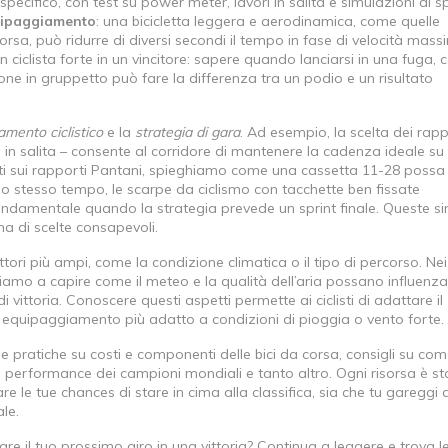
pecifico, con test su power meter, lavori in salita e simulazioni di sp
quipaggiamento
: una bicicletta leggera e aerodinamica, come quelle
a corsa, può ridurre di diversi secondi il tempo in fase di velocità mass
 ciclista forte in un vincitore: sapere quando lanciarsi in una fuga,
one in gruppetto può fare la differenza tra un podio e un risultato
mento ciclistico
e la
strategia di gara
. Ad esempio, la scelta dei rapp
 in salita – consente al corridore di mantenere la cadenza ideale su
i sui rapporti Pantani, spieghiamo come una cassetta 11-28 possa
lo stesso tempo, le scarpe da ciclismo con tacchette ben fissate
fondamentale quando la strategia prevede un sprint finale. Queste si
ena di scelte consapevoli.
ori più ampi, come la condizione climatica o il tipo di percorso. Nei
sciamo a capire come il meteo e la qualità dell’aria possano influenza
i vittoria. Conoscere questi aspetti permette ai ciclisti di adattare il
 equipaggiamento più adatto a condizioni di pioggia o vento forte.
ide pratiche su costi e componenti delle bici da corsa, consigli su co
elle performance dei campioni mondiali e tanto altro. Ogni risorsa è st
 le tue chances di stare in cima alla classifica, sia che tu gareggi a 
le.
re il tuo prossimo giro in una vittoria? Continua a leggere e trova l