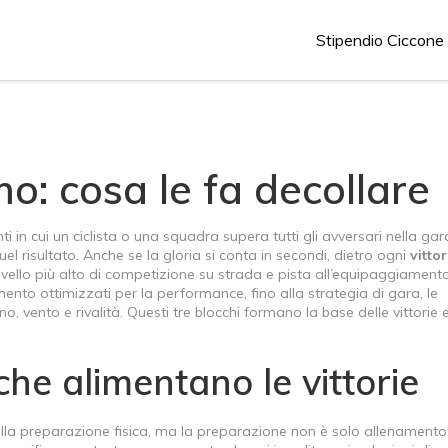
Stipendio Ciccone
smo: cosa le fa decollare
i in cui un ciclista o una squadra supera tutti gli avversari nella gar
uel risultato. Anche se la gloria si conta in secondi, dietro ogni
vittor
 livello più alto di competizione su strada e pista
all’
equipaggiament
amento ottimizzati per la performance
, fino alla
strategia di gara
,
le
no, vento e rivalità
. Questi tre blocchi formano la base delle vittorie
che alimentano le vittorie
alla preparazione fisica, ma la preparazione non è solo allenamento: 