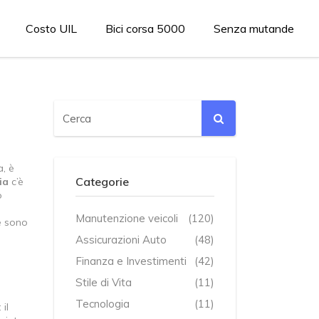
Costo UIL
Bici corsa 5000
Senza mutande
a
, è
Categorie
ia
c’è
o
Manutenzione veicoli
(120)
 e sono
Assicurazioni Auto
(48)
Finanza e Investimenti
(42)
Stile di Vita
(11)
Tecnologia
(11)
il