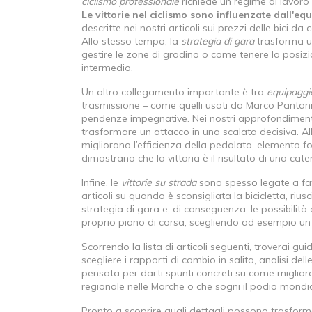
ciclismo professionale
richiede un regime di lavoro s
Le vittorie nel ciclismo sono influenzate dall'e
descritte nei nostri articoli sui prezzi delle bici d
Allo stesso tempo, la
strategia di gara
trasforma un
gestire le zone di gradino o come tenere la posizi
intermedio.
Un altro collegamento importante è tra
equipaggia
trasmissione – come quelli usati da Marco Pantani
pendenze impegnative. Nei nostri approfondiment
trasformare un attacco in una scalata decisiva. Al
migliorano l’efficienza della pedalata, elemento 
dimostrano che la vittoria è il risultato di una cat
Infine, le
vittorie su strada
sono spesso legate a fatt
articoli su quando è sconsigliata la bicicletta, riu
strategia di gara e, di conseguenza, le possibilità d
proprio piano di corsa, scegliendo ad esempio un
Scorrendo la lista di articoli seguenti, troverai gu
scegliere i rapporti di cambio in salita, analisi d
pensata per darti spunti concreti su come migliorare
regionale nelle Marche o che sogni il podio mondia
Pronto a scoprire quali dettagli possono trasforma