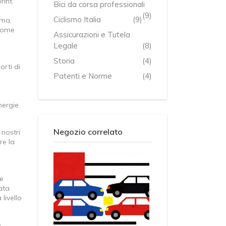
rint.
Bici da corsa professionali
(9)
Ciclismo Italia
(9)
ima.
 come
Assicurazioni e Tutela
Legale
(8)
Storia
(4)
orti di
Patenti e Norme
(4)
nergie
Negozio correlato
 nostri
re la
me
ata
livello
e