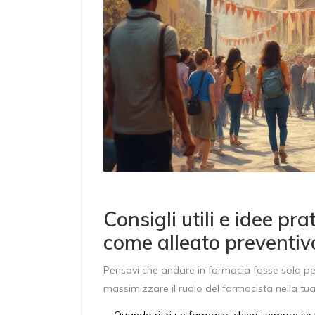
Consigli utili e idee pra
come alleato preventiv
Pensavi che andare in farmacia fosse solo pe
massimizzare il ruolo del farmacista nella tu
Quando ritiri un farmaco, chiedi sempre se 