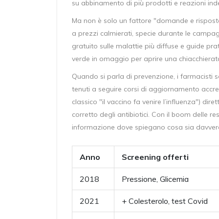
su abbinamento di più prodotti e reazioni ind
Ma non è solo un fattore "domande e risposte"
a prezzi calmierati, specie durante le campag
gratuito sulle malattie più diffuse e guide pra
verde in omaggio per aprire una chiacchierata
Quando si parla di prevenzione, i farmacisti s
tenuti a seguire corsi di aggiornamento accre
classico "il vaccino fa venire l’influenza") d
corretto degli antibiotici. Con il boom delle r
informazione dove spiegano cosa sia davvero u
Anno
Screening offerti
2018
Pressione, Glicemia
2021
+ Colesterolo, test Covid