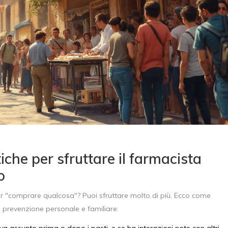
tiche per sfruttare il farmacista
o
r "comprare qualcosa"? Puoi sfruttare molto di più. Ecco come
a prevenzione personale e familiare:
va assunto prima o dopo i pasti, e se ha interazioni note con altri