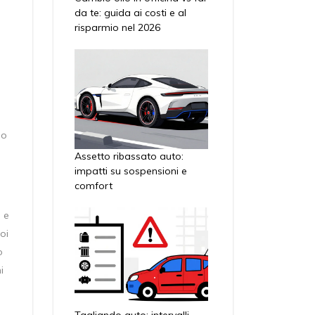
da te: guida ai costi e al
risparmio nel 2026
do
Assetto ribassato auto:
impatti su sospensioni e
comfort
 e
oi
o
i
Tagliando auto: intervalli,