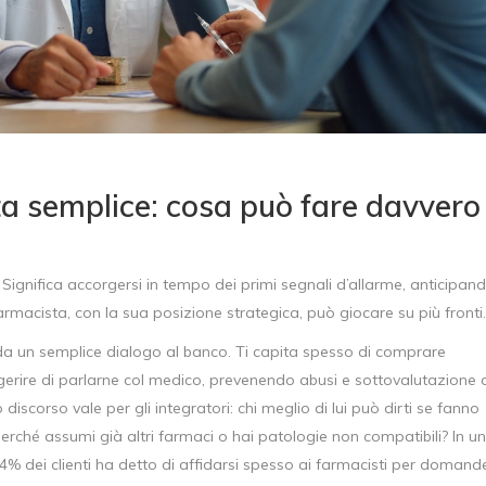
a semplice: cosa può fare davvero 
Significa accorgersi in tempo dei primi segnali d’allarme, anticipan
rmacista, con la sua posizione strategica, può giocare su più fronti.
o da un semplice dialogo al banco. Ti capita spesso di comprare
uggerire di parlarne col medico, prevenendo abusi e sottovalutazione 
discorso vale per gli integratori: chi meglio di lui può dirti se fanno
erché assumi già altri farmaci o hai patologie non compatibili? In u
 54% dei clienti ha detto di affidarsi spesso ai farmacisti per domand