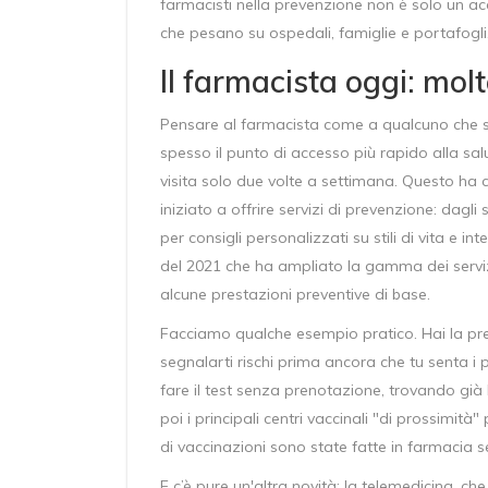
farmacisti nella prevenzione non è solo un acc
che pesano su ospedali, famiglie e portafogli
Il farmacista oggi: mol
Pensare al farmacista come a qualcuno che si 
spesso il punto di accesso più rapido alla sal
visita solo due volte a settimana. Questo ha
iniziato a offrire servizi di prevenzione: dagl
per consigli personalizzati su stili di vita e
del 2021 che ha ampliato la gamma dei serviz
alcune prestazioni preventive di base.
Facciamo qualche esempio pratico. Hai la pres
segnalarti rischi prima ancora che tu senta i p
fare il test senza prenotazione, trovando già 
poi i principali centri vaccinali "di prossimit
di vaccinazioni sono state fatte in farmacia 
E c’è pure un'altra novità: la telemedicina, ch