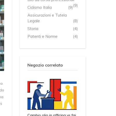
(9)
Ciclismo Italia
(9)
Assicurazioni e Tutela
Legale
(8)
Storia
(4)
Patenti e Norme
(4)
Negozio correlato
la
ndo
ima
ni
Cambio olio in officina vs fai