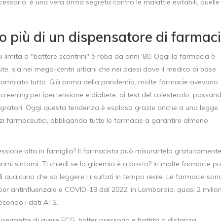
essorio: è una vera arma segreta contro le malattie evitabili, quelle
.
to più di un dispensatore di farmaci
limita a "battere scontrini" è roba da anni '80. Oggi la farmacia è
ute, sia nei mega-centri urbani che nei paesi dove il medico di base
 cambiato tutto. Già prima della pandemia, molte farmacie avevano
i screening per ipertensione e diabete, ai test del colesterolo, passan
 integratori. Oggi questa tendenza è esplosa grazie anche a una legge
i farmaceutici, obbligando tutte le farmacie a garantire almeno
sione alta in famiglia? Il farmacista può misurartela gratuitamente
rimi sintomi. Ti chiedi se la glicemia è a posto? In molte farmacie pu
lì qualcuno che sa leggere i risultati in tempo reale. Le farmacie son
à" per antinfluenzale e COVID-19 dal 2022: in Lombardia, quasi 2 milion
secondo i dati ATS.
e permette di avere ECG, holter pressorio e battito a distanza,