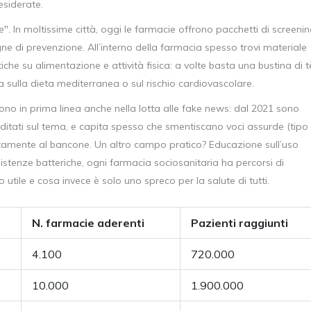
esiderate.
. In moltissime città, oggi le farmacie offrono pacchetti di screeni
ne di prevenzione. All’interno della farmacia spesso trovi materiale
tiche su alimentazione e attività fisica: a volte basta una bustina di t
 sulla dieta mediterranea o sul rischio cardiovascolare.
ono in prima linea anche nella lotta alle fake news: dal 2021 sono
ditati sul tema, e capita spesso che smentiscano voci assurde (tipo i
irettamente al bancone. Un altro campo pratico? Educazione sull’uso
esistenze batteriche, ogni farmacia sociosanitaria ha percorsi di
tile e cosa invece è solo uno spreco per la salute di tutti.
N. farmacie aderenti
Pazienti raggiunti
4.100
720.000
10.000
1.900.000