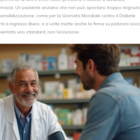
farmacia. Un paziente anziano che non può spostarsi troppo ringrazi
ensibilizzazione, come per la Giornata Mondiale contro il Diabete,
i a ingresso libero, e a volte mette anche la firma su petizioni socia
diventato uno standard, non l’eccezione.