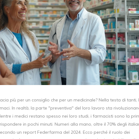
macia più per un consiglio che per un medicinale? Nella testa di tanti, 
rmaci. In realtà, la parte "preventiva" del loro lavoro sta rivoluziona
 Mentre i medici restano spesso nei loro studi, i farmacisti sono la pr
ispondere in pochi minuti. Numeri alla mano, oltre il 70% degli italia
econdo un report Federfarma del 2024. Ecco perché il ruolo dei