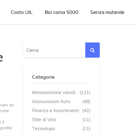
Costo UIL
Bici corsa 5000
Senza mutande
e
Categorie
Manutenzione veicoli
(121)
Assicurazioni Auto
(48)
nown as
Finanza e Investimenti
(42)
anche
Stile di Vita
(11)
 il
sgonfia
Tecnologia
(11)