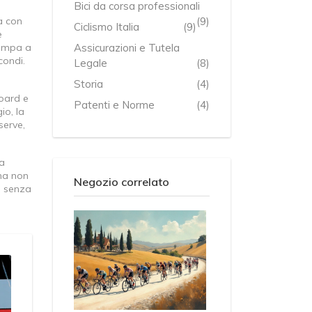
Bici da corsa professionali
a con
(9)
Ciclismo Italia
(9)
e
pompa a
Assicurazioni e Tutela
condi.
Legale
(8)
Storia
(4)
board e
Patenti e Norme
(4)
io, la
serve,
fa
na non
Negozio correlato
e senza