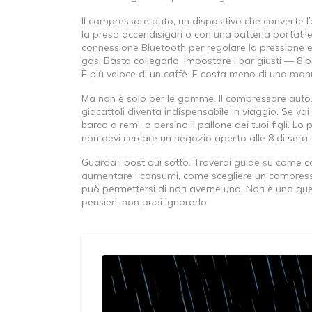
Il
compressore auto
,
un dispositivo che converte l
la presa accendisigari o con una batteria portatile
connessione Bluetooth per regolare la pressione e
gas. Basta collegarlo, impostare i bar giusti — 8 
È più veloce di un caffè. E costa meno di una man
Ma non è solo per le gomme. Il
compressore auto
giocattoli
diventa indispensabile in viaggio. Se vai 
barca a remi, o persino il pallone dei tuoi figli. Lo 
non devi cercare un negozio aperto alle 8 di sera. 
Guarda i post qui sotto. Troverai guide su come 
aumentare i consumi, come scegliere un compress
può permettersi di non averne uno. Non è una ques
pensieri, non puoi ignorarlo.