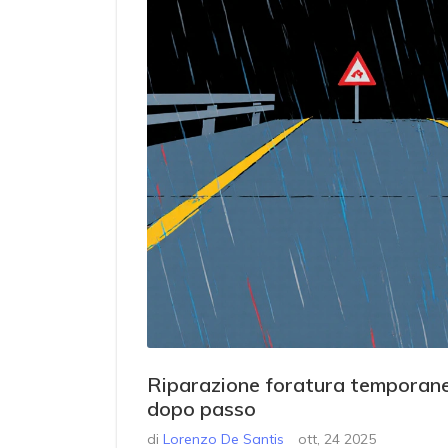
Riparazione foratura temporanea
dopo passo
di
Lorenzo De Santis
ott, 24 2025