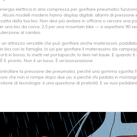
’energia elettrica in aria compressa per gonfiare pneumatici
funzion
. Alcuni modelli moderni hanno display digitali, allarmi di pressione 
satta della tua bici. Non devi più andare in officina o cercare una 
per una bici da corsa, 2.5 per una mountain bike — e aspettare 90 se
utenzione al cambio.
,
un attrezzo versatile che può gonfiare anche materassini, paddle
in bici con la famiglia, lo usi per gonfiare il materassino da campegg
porti in borsa, lo metti nel portapacchi, lo tieni nel baule. E quando ti 
È lì, pronto. Non è un lusso. È un’assicurazione.
controllare la pressione dei pneumatici, perché una gomma sgonfia 
ore che non si rompe dopo due usi, e perché chi pedala in montag
tione di tecnologia: è una questione di praticità. E se vuoi pedalar