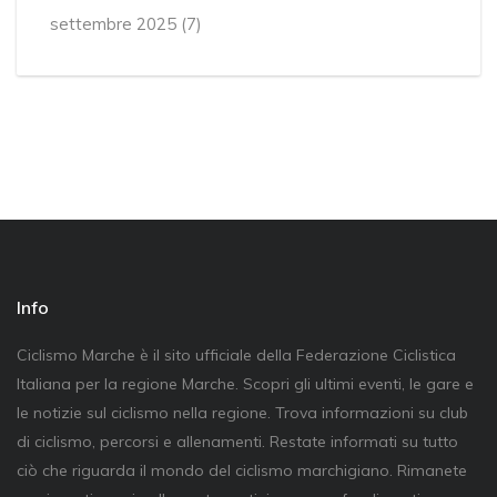
settembre 2025
(7)
Info
Ciclismo Marche è il sito ufficiale della Federazione Ciclistica
Italiana per la regione Marche. Scopri gli ultimi eventi, le gare e
le notizie sul ciclismo nella regione. Trova informazioni su club
di ciclismo, percorsi e allenamenti. Restate informati su tutto
ciò che riguarda il mondo del ciclismo marchigiano. Rimanete