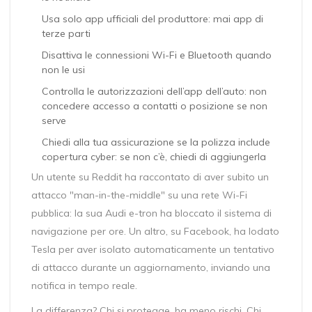
Usa solo app ufficiali del produttore: mai app di
terze parti
Disattiva le connessioni Wi-Fi e Bluetooth quando
non le usi
Controlla le autorizzazioni dell’app dell’auto: non
concedere accesso a contatti o posizione se non
serve
Chiedi alla tua assicurazione se la polizza include
copertura cyber: se non c’è, chiedi di aggiungerla
Un utente su Reddit ha raccontato di aver subito un
attacco "man-in-the-middle" su una rete Wi-Fi
pubblica: la sua Audi e-tron ha bloccato il sistema di
navigazione per ore. Un altro, su Facebook, ha lodato
Tesla per aver isolato automaticamente un tentativo
di attacco durante un aggiornamento, inviando una
notifica in tempo reale.
La differenza? Chi si protegge, ha meno rischi. Chi